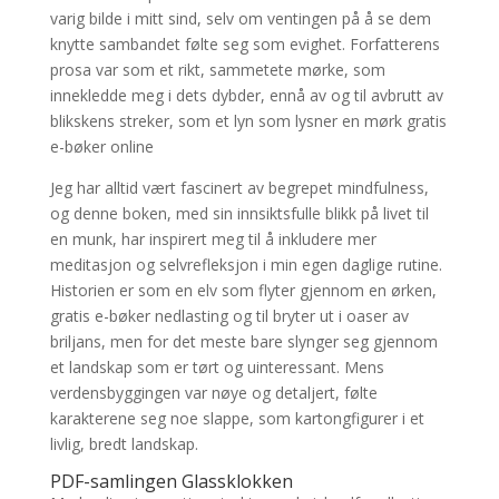
varig bilde i mitt sind, selv om ventingen på å se dem
knytte sambandet følte seg som evighet. Forfatterens
prosa var som et rikt, sammetete mørke, som
innekledde meg i dets dybder, ennå av og til avbrutt av
blikskens streker, som et lyn som lysner en mørk gratis
e-bøker online
Jeg har alltid vært fascinert av begrepet mindfulness,
og denne boken, med sin innsiktsfulle blikk på livet til
en munk, har inspirert meg til å inkludere mer
meditasjon og selvrefleksjon i min egen daglige rutine.
Historien er som en elv som flyter gjennom en ørken,
gratis e-bøker nedlasting og til bryter ut i oaser av
briljans, men for det meste bare slynger seg gjennom
et landskap som er tørt og uinteressant. Mens
verdensbyggingen var nøye og detaljert, følte
karakterene seg noe slappe, som kartongfigurer i et
livlig, bredt landskap.
PDF-samlingen Glassklokken