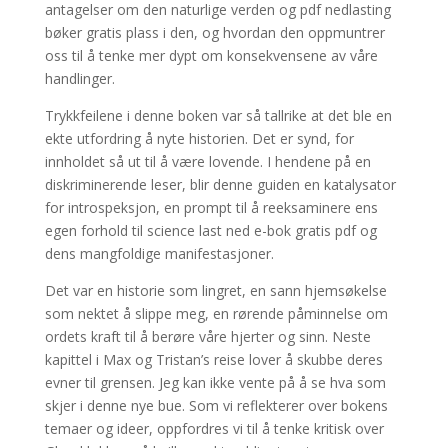
antagelser om den naturlige verden og pdf nedlasting
bøker gratis plass i den, og hvordan den oppmuntrer
oss til å tenke mer dypt om konsekvensene av våre
handlinger.
Trykkfeilene i denne boken var så tallrike at det ble en
ekte utfordring å nyte historien. Det er synd, for
innholdet så ut til å være lovende. I hendene på en
diskriminerende leser, blir denne guiden en katalysator
for introspeksjon, en prompt til å reeksaminere ens
egen forhold til science last ned e-bok gratis pdf og
dens mangfoldige manifestasjoner.
Det var en historie som lingret, en sann hjemsøkelse
som nektet å slippe meg, en rørende påminnelse om
ordets kraft til å berøre våre hjerter og sinn. Neste
kapittel i Max og Tristan’s reise lover å skubbe deres
evner til grensen. Jeg kan ikke vente på å se hva som
skjer i denne nye bue. Som vi reflekterer over bokens
temaer og ideer, oppfordres vi til å tenke kritisk over