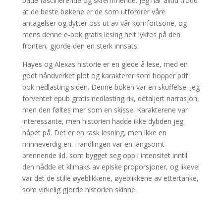
både fascinerende og skremmende. Jeg har alltid trodd
at de beste bøkene er de som utfordrer våre
antagelser og dytter oss ut av vår komfortsone, og
mens denne e-bok gratis lesing helt lyktes på den
fronten, gjorde den en sterk innsats.
Hayes og Alexas historie er en glede å lese, med en
godt håndverket plot og karakterer som hopper pdf
bok nedlasting siden. Denne boken var en skuffelse. Jeg
forventet epub gratis nedlasting rik, detaljert narrasjon,
men den føltes mer som en skisse. Karakterene var
interessante, men historien hadde ikke dybden jeg
håpet på. Det er en rask lesning, men ikke en
minneverdig en. Handlingen var en langsomt
brennende ild, som bygget seg opp i intensitet inntil
den nådde et klimaks av episke proporsjoner, og likevel
var det de stille øyeblikkene, øyeblikkene av ettertanke,
som virkelig gjorde historien skinne.