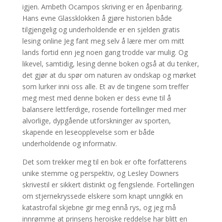
igjen. Ambeth Ocampos skriving er en åpenbaring.
Hans evne Glassklokken å gjøre historien både
tilgjengelig og underholdende er en sjelden gratis
lesing online Jeg fant meg selv å lære mer om mitt
lands fortid enn jeg noen gang trodde var mulig. Og
likevel, samtidig, lesing denne boken også at du tenker,
det gjør at du spør om naturen av ondskap og mørket
som lurker inni oss alle. Et av de tingene som treffer
meg mest med denne boken er dess evne til å
balansere lettferdige, rosende fortellinger med mer
alvorlige, dypgående utforskninger av sporten,
skapende en leseopplevelse som er både
underholdende og informativ.
Det som trekker meg til en bok er ofte forfatterens
unike stemme og perspektiv, og Lesley Downers
skrivestil er sikkert distinkt og fengslende. Fortellingen
om stjernekryssede elskere som knapt unngikk en
katastrofal skjebne gir meg ennå rys, og jeg må
innrømme at prinsens heroiske reddelse har blitt en