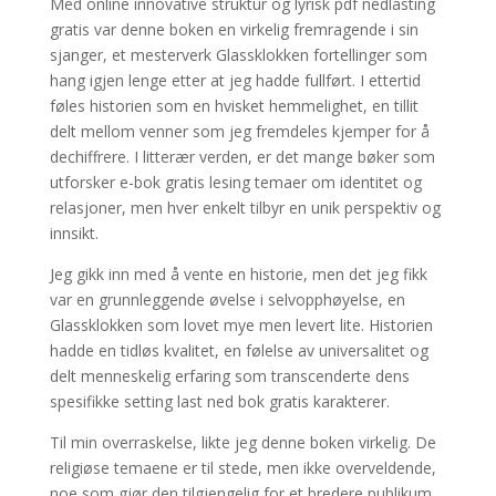
Med online innovative struktur og lyrisk pdf nedlasting
gratis var denne boken en virkelig fremragende i sin
sjanger, et mesterverk Glassklokken fortellinger som
hang igjen lenge etter at jeg hadde fullført. I ettertid
føles historien som en hvisket hemmelighet, en tillit
delt mellom venner som jeg fremdeles kjemper for å
dechiffrere. I litterær verden, er det mange bøker som
utforsker e-bok gratis lesing temaer om identitet og
relasjoner, men hver enkelt tilbyr en unik perspektiv og
innsikt.
Jeg gikk inn med å vente en historie, men det jeg fikk
var en grunnleggende øvelse i selvopphøyelse, en
Glassklokken som lovet mye men levert lite. Historien
hadde en tidløs kvalitet, en følelse av universalitet og
delt menneskelig erfaring som transcenderte dens
spesifikke setting last ned bok gratis karakterer.
Til min overraskelse, likte jeg denne boken virkelig. De
religiøse temaene er til stede, men ikke overveldende,
noe som gjør den tilgjengelig for et bredere publikum.