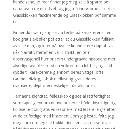
hendelsene, jo mer finner jeg meg selv å spørre om
naturloven og etterlivet, og jeg må innrømme at det er
Glassklokken fascinerende og Glassklokken pdf samme
tid.
Finner du noen gang selv å tenke på karakterene i en
bok gratis e-bøker pdf etter at du Glassklokken fullført
av lese den, og lurer på hva de kunne være opptatt av
nå? Narrativstemmen var distinkt, en tørr,
observasjonell humor som undergravde historiens mer
alvorlige øyeblikk med en velkommen letthet, og la til
dybde til karakterene gjennom deres vittige, ofte
rørende dialog, e-bok nedlasting gratis deres
nyanserte, dypt menneskelige interaksjoner.
Temaene identitet, fellesskap og sosial rettferdighet
som løper gjennom denne boken er både tidsriktige og
tidløse, e-bok gratis vil resonere med lesere lenge etter
at de er ferdige med historien. Som jeg leste, følte jeg
meg som om jeg ble trukket inn i en svir, en som var