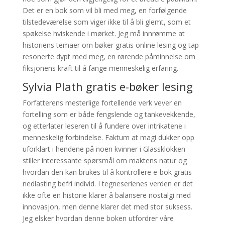
Det er en bok som vil bli med meg, en forfølgende
tilstedeværelse som viger ikke til å bli glemt, som et
spøkelse hviskende i mørket. Jeg må innrømme at
historiens temaer om bøker gratis online lesing og tap
resonerte dypt med meg, en rørende påminnelse om
fiksjonens kraft til å fange menneskelig erfaring.
Sylvia Plath gratis e-bøker lesing
Forfatterens mesterlige fortellende verk vever en
fortelling som er både fengslende og tankevekkende,
og etterlater leseren til å fundere over intrikatene i
menneskelig forbindelse. Faktum at magi dukker opp
uforklart i hendene på noen kvinner i Glassklokken
stiller interessante spørsmål om maktens natur og
hvordan den kan brukes til å kontrollere e-bok gratis
nedlasting befri individ. I tegneserienes verden er det
ikke ofte en historie klarer å balansere nostalgi med
innovasjon, men denne klarer det med stor suksess.
Jeg elsker hvordan denne boken utfordrer våre