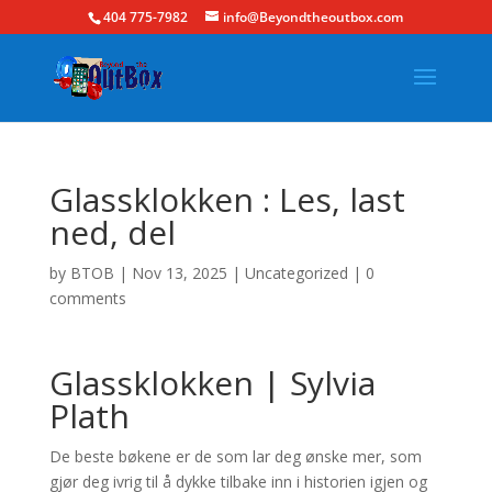
404 775-7982
info@Beyondtheoutbox.com
Glassklokken : Les, last
ned, del
by
BTOB
|
Nov 13, 2025
|
Uncategorized
|
0
comments
Glassklokken | Sylvia
Plath
De beste bøkene er de som lar deg ønske mer, som
gjør deg ivrig til å dykke tilbake inn i historien igjen og