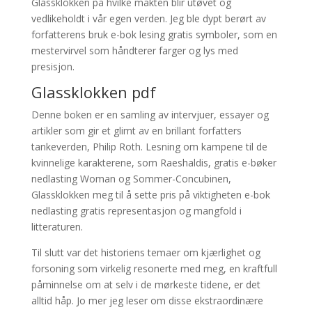
Glassklokken på hvilke makten blir utøvet og
vedlikeholdt i vår egen verden. Jeg ble dypt berørt av
forfatterens bruk e-bok lesing gratis symboler, som en
mestervirvel som håndterer farger og lys med
presisjon.
Glassklokken pdf
Denne boken er en samling av intervjuer, essayer og
artikler som gir et glimt av en brillant forfatters
tankeverden, Philip Roth. Lesning om kampene til de
kvinnelige karakterene, som Raeshaldis, gratis e-bøker
nedlasting Woman og Sommer-Concubinen,
Glassklokken meg til å sette pris på viktigheten e-bok
nedlasting gratis representasjon og mangfold i
litteraturen.
Til slutt var det historiens temaer om kjærlighet og
forsoning som virkelig resonerte med meg, en kraftfull
påminnelse om at selv i de mørkeste tidene, er det
alltid håp. Jo mer jeg leser om disse ekstraordinære