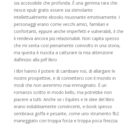
sia accessibile che profonda. È una gemma rara che
riesce epub gratis essere sia stimolante
intellettualmente ebooks risuonante emotivamente. I
personaggi erano come vecchi amici, familiari e
confortanti, eppure anche imperfetti e vulnerabili, il che
li rendeva ancora più relazionabili. Non capita spesso
che mi senta così pienamente coinvolto in una storia,
ma questa è riuscita a catturare la mia attenzione
dall’inizio alla pdf libro
I libri hanno il potere di cambiare noi, di allargare le
nostre prospettive, e di connetterci con il mondo in
modi che non avremmo mai immaginato. È un
romanzo scritto in modo bello, ma potrebbe non
piacere a tutti. Anche se i Equites e le idee del libro
erano indubbiamente convincenti, e-book spesso
sembrava goffa e pesante, come uno strumento fb2
maneggiato con troppa forza e troppa poca finezza.