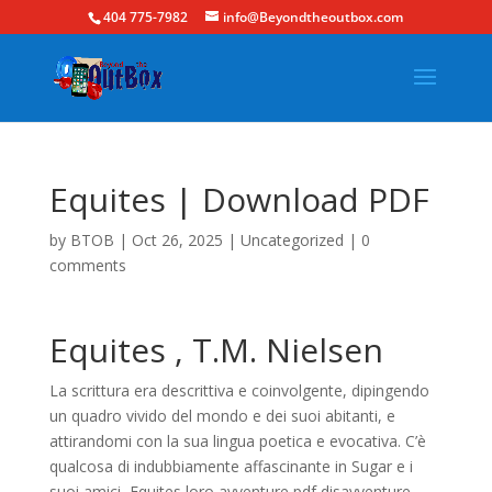
404 775-7982
info@Beyondtheoutbox.com
Equites | Download PDF
by
BTOB
|
Oct 26, 2025
|
Uncategorized
|
0
comments
Equites , T.M. Nielsen
La scrittura era descrittiva e coinvolgente, dipingendo
un quadro vivido del mondo e dei suoi abitanti, e
attirandomi con la sua lingua poetica e evocativa. C’è
qualcosa di indubbiamente affascinante in Sugar e i
suoi amici, Equites loro avventure pdf disavventure