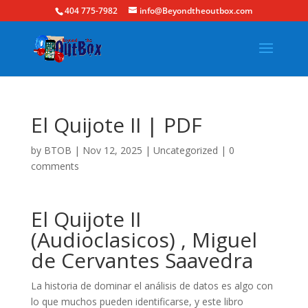
404 775-7982
info@Beyondtheoutbox.com
El Quijote II | PDF
by
BTOB
|
Nov 12, 2025
|
Uncategorized
|
0
comments
El Quijote II
(Audioclasicos) , Miguel
de Cervantes Saavedra
La historia de dominar el análisis de datos es algo con
lo que muchos pueden identificarse, y este libro