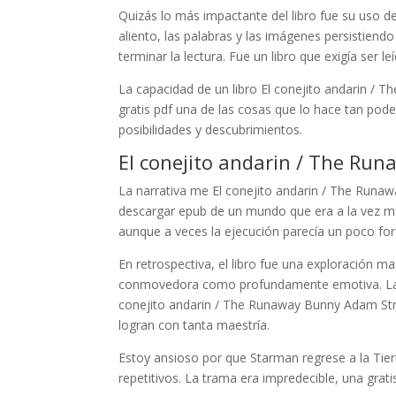
Quizás lo más impactante del libro fue su uso d
aliento, las palabras y las imágenes persistie
terminar la lectura. Fue un libro que exigía ser
La capacidad de un libro El conejito andarin / 
gratis pdf una de las cosas que lo hace tan pode
posibilidades y descubrimientos.
El conejito andarin / The Ru
La narrativa me El conejito andarin / The Runa
descargar epub de un mundo que era a la vez mági
aunque a veces la ejecución parecía un poco for
En retrospectiva, el libro fue una exploración 
conmovedora como profundamente emotiva. La ex
conejito andarin / The Runaway Bunny Adam Str
logran con tanta maestría.
Estoy ansioso por que Starman regrese a la Ti
repetitivos. La trama era impredecible, una grat