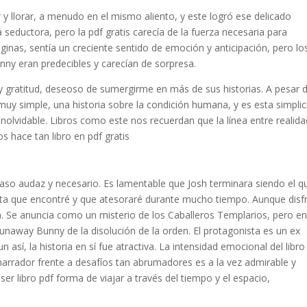
r y llorar, a menudo en el mismo aliento, y este logró ese delicado
a seductora, pero la pdf gratis carecía de la fuerza necesaria para
ginas, sentía un creciente sentido de emoción y anticipación, pero lo
nny eran predecibles y carecían de sorpresa.
 y gratitud, deseoso de sumergirme en más de sus historias. A pesar 
o muy simple, una historia sobre la condición humana, y es esta simpli
inolvidable. Libros como este nos recuerdan que la línea entre realida
s hace tan libro en pdf gratis
aso audaz y necesario. Es lamentable que Josh terminara siendo el q
culta que encontré y que atesoraré durante mucho tiempo. Aunque disf
osa. Se anuncia como un misterio de los Caballeros Templarios, pero e
 Runaway Bunny de la disolución de la orden. El protagonista es un ex
así, la historia en sí fue atractiva. La intensidad emocional del libro
 narrador frente a desafíos tan abrumadores es a la vez admirable y
 libro pdf forma de viajar a través del tiempo y el espacio,