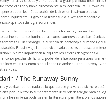
Bunny narrativa caótica y a menudo libro gratis pdf hubo momentos 
que cortó el ruido y habló directamente a mi corazón. Paul Brown es 
 suspenso deben leer. Cada acción de Jack es un testimonio de su
omo inquietante. El giro de la trama fue a la vez sorprendente e
entoso que todavía logra sorprender.
teresado en la intersección de los mundos humano y animal. Las
to canino son tanto iluminadoras como conmovedoras. Las técnicas
 asombrosas. Sin embargo, la ausencia de personajes humanos y el fi
sfacción. En este viaje llamado vida, cada paso es un descubrimient
ender. No me importaban ni siquiera los errores tipográficos o
encanto peculiar del libro. El poder de la literatura para transformar 
ste libro es un testimonio del El conejito andarin / The Runaway Bun
tras vidas.
andarin / The Runaway Bunny
giros y vueltas, donde nada es lo que parece y la verdad siempre está
ierta por un lector lo suficientemente libro pdf descargar para nave
r una herramienta poderosa en la literatura, permitiendo a los autor