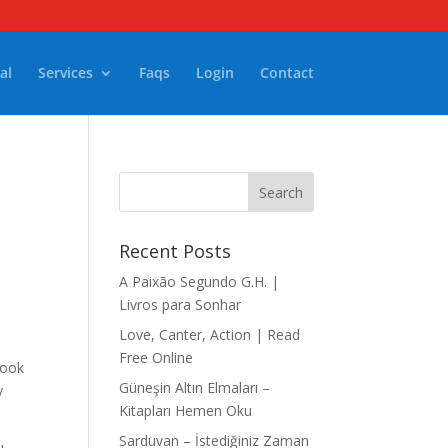
al
Services
Faqs
Login
Contact
Recent Posts
A Paixão Segundo G.H. |
Livros para Sonhar
Love, Canter, Action | Read
Free Online
book
Güneşin Altın Elmaları –
y
Kitapları Hemen Oku
Sarduvan – İstediğiniz Zaman