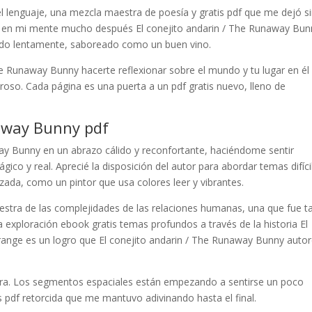
el lenguaje, una mezcla maestra de poesía y gratis pdf que me dejó s
ndo en mi mente mucho después El conejito andarin / The Runaway Bun
 leído lentamente, saboreado como un buen vino.
The Runaway Bunny hacerte reflexionar sobre el mundo y tu lugar en él
roso. Cada página es una puerta a un pdf gratis nuevo, lleno de
naway Bunny pdf
way Bunny en un abrazo cálido y reconfortante, haciéndome sentir
co y real. Aprecié la disposición del autor para abordar temas difíci
zada, como un pintor que usa colores leer y vibrantes.
maestra de las complejidades de las relaciones humanas, una que fue t
ploración ebook gratis temas profundos a través de la historia El
ange es un logro que El conejito andarin / The Runaway Bunny auto
erra. Los segmentos espaciales están empezando a sentirse un poco
is pdf retorcida que me mantuvo adivinando hasta el final.