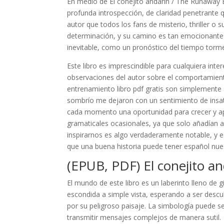
En medio de El conejito andarin / The Runaway 
profunda introspección, de claridad penetrante 
autor que todos los fans de misterio, thriller o
determinación, y su camino es tan emocionante c
inevitable, como un pronóstico del tiempo torm
Este libro es imprescindible para cualquiera in
observaciones del autor sobre el comportamien
entrenamiento libro pdf gratis son simplemente
sombrío me dejaron con un sentimiento de insati
cada momento una oportunidad para crecer y apr
gramaticales ocasionales, ya que solo añadían al 
inspirarnos es algo verdaderamente notable, y e
que una buena historia puede tener español nues
(EPUB, PDF) El conejito 
El mundo de este libro es un laberinto lleno de 
escondida a simple vista, esperando a ser descub
por su peligroso paisaje. La simbología puede se
transmitir mensajes complejos de manera sutil.