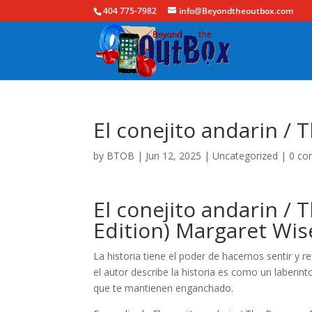
404 775-7982
info@Beyondtheoutbox.com
El conejito andarin /
by
BTOB
|
Jun 12, 2025
|
Uncategorized
|
0 c
El conejito andarin /
Edition) Margaret Wi
La historia tiene el poder de hacernos sentir y 
el autor describe la historia es como un laberin
que te mantienen enganchado.