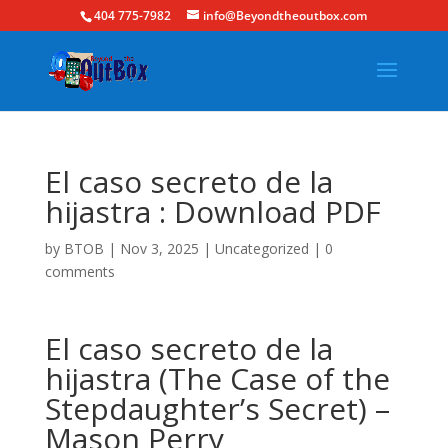
404 775-7982
info@Beyondtheoutbox.com
El caso secreto de la
hijastra : Download PDF
by
BTOB
|
Nov 3, 2025
|
Uncategorized
|
0
comments
El caso secreto de la
hijastra (The Case of the
Stepdaughter’s Secret) –
Mason Perry