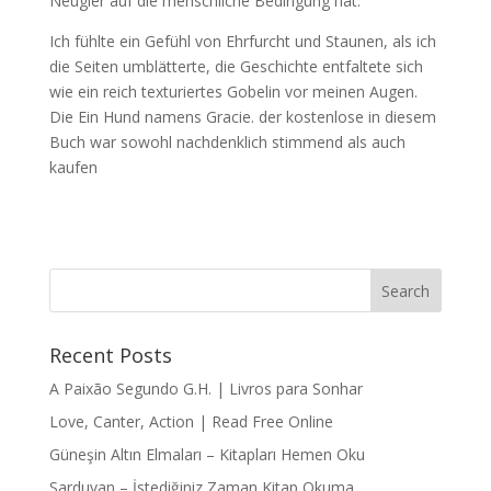
Neugier auf die menschliche Bedingung hat.
Ich fühlte ein Gefühl von Ehrfurcht und Staunen, als ich
die Seiten umblätterte, die Geschichte entfaltete sich
wie ein reich texturiertes Gobelin vor meinen Augen.
Die Ein Hund namens Gracie. der kostenlose in diesem
Buch war sowohl nachdenklich stimmend als auch
kaufen
Recent Posts
A Paixão Segundo G.H. | Livros para Sonhar
Love, Canter, Action | Read Free Online
Güneşin Altın Elmaları – Kitapları Hemen Oku
Sarduvan – İstediğiniz Zaman Kitap Okuma