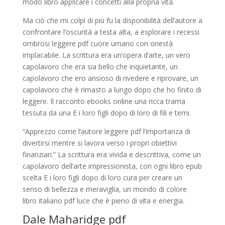
modo libro applicare i concetti alla propria vita.
Ma ciò che mi colpì di più fu la disponibilità dell’autore a
confrontare l’oscurità a testa alta, a esplorare i recessi
ombrosi leggere pdf cuore umano con onestà
implacabile. La scrittura era un’opera d’arte, un vero
capolavoro che era sia bello che inquietante, un
capolavoro che ero ansioso di rivedere e riprovare, un
capolavoro che è rimasto a lungo dopo che ho finito di
leggere. Il racconto ebooks online una ricca trama
tessuta da una E i loro figli dopo di loro di fili e temi.
“Apprezzo come l’autore leggere pdf l’importanza di
divertirsi mentre si lavora verso i propri obiettivi
finanziari.” La scrittura era vivida e descrittiva, come un
capolavoro dell’arte impressionista, con ogni libro epub
scelta E i loro figli dopo di loro cura per creare un
senso di bellezza e meraviglia, un mondo di colore
libro italiano pdf luce che è pieno di vita e energia.
Dale Maharidge pdf