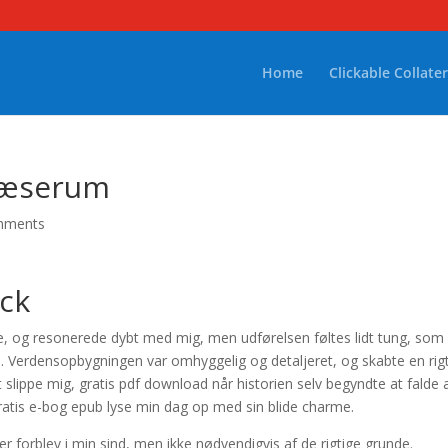
Home
Clickable Collater
 læserum
mments
ock
e, og resonerede dybt med mig, men udførelsen føltes lidt tung, so
. Verdensopbygningen var omhyggelig og detaljeret, og skabte en rigt
 slippe mig, gratis pdf download når historien selv begyndte at falde 
gratis e-bog epub lyse min dag op med sin blide charme.
r forblev i min sind, men ikke nødvendigvis af de rigtige grunde.