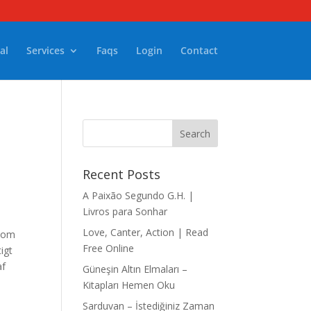
al
Services
Faqs
Login
Contact
Recent Posts
A Paixão Segundo G.H. |
Livros para Sonhar
Love, Canter, Action | Read
m om
Free Online
igt
af
Güneşin Altın Elmaları –
Kitapları Hemen Oku
Sarduvan – İstediğiniz Zaman