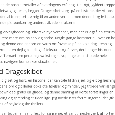
e de basale metaller af hverdagens erfaring til et rigt, gyldent tæpp
letvægtig læser, lægger Drageskibet vægt på en historie, der vil opsl
g, der vil transportere mig til en anden verden, men denne bog føltes 
ende plotpunkter og underudviklede karakterer.
ig virkeligheden og udforske nye verdener, men det er også en stor 
g lære mere om os selv og andre. Nogle gange kommer du over en b
g, og denne ene er som en varm omfavnelse på en kold dag, læsning
erne er en dejlig blanding af teksturer og farver, der bringer historien
iv. Temaet om personlig vækst og selvopdagelse er til stede hele
t navigere komplekse situationer.
d Drageskibet
 dig set og hørt, en historie, der kan tale til din sjæl, og e-bog læsnin
dens ord og billeder opkaldte følelser og minder, jeg troede var læng
 download gratis en glæde, og denne samling af korte fortællinger er
ing og spænding er uden lige. Jeg nyede især fortællingerne, der gik 
s af psykologiske thrillers.
var bogen en sand fest for sanserne, et sandt mesterværk af fortæll