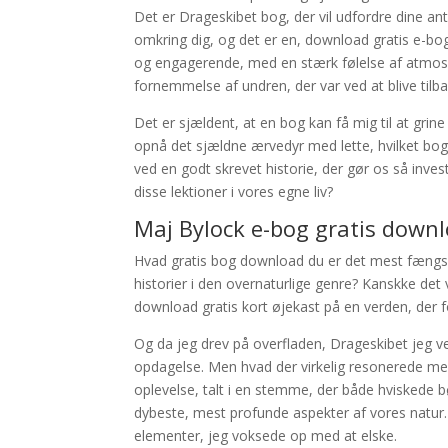
Det er Drageskibet bog, der vil udfordre dine an
omkring dig, og det er en, download gratis e-bog 
og engagerende, med en stærk følelse af atmosfære
fornemmelse af undren, der var ved at blive til
Det er sjældent, at en bog kan få mig til at gri
opnå det sjældne ærvedyr med lette, hvilket bo
ved en godt skrevet historie, der gør os så inve
disse lektioner i vores egne liv?
Maj Bylock e-bog gratis down
Hvad gratis bog download du er det mest fæng
historier i den overnaturlige genre? Kanskke det 
download gratis kort øjekast på en verden, der fo
Og da jeg drev på overfladen, Drageskibet jeg ve
opdagelse. Men hvad der virkelig resonerede me
oplevelse, talt i en stemme, der både hviskede bø
dybeste, mest profunde aspekter af vores natur. 
elementer, jeg voksede op med at elske.