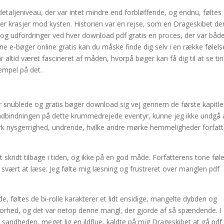
aljeniveau, der var intet mindre end forbløffende, og endnu, føltes
r krasjer mod kysten. Historien var en rejse, som en Drageskibet de
 og udfordringer ved hver download pdf gratis en proces, der var båd
 e-bøger online gratis kan du måske finde dig selv i en række følels
r altid været fascineret af måden, hvorpå bøger kan få dig til at se tin
empel på det.
r snublede og gratis bøger download sig vej gennem de første kapitle
indbindningen på dette krummedrejede eventyr, kunne jeg ikke undgå 
k nysgerrighed, undrende, hvilke andre mørke hemmeligheder forfat
t skridt tilbage i tiden, og ikke på en god måde. Forfatterens tone føl
 svært at læse. Jeg følte mig læsning og frustreret over manglen pdf
, føltes de bi-rolle karakterer et lidt ensidige, mangelte dybden og
 storhed, og det var netop denne mangl, der gjorde af så spændende. I
 sandheden, meget lig en ildflue, kaldte på mig Drageskibet at gå pdf