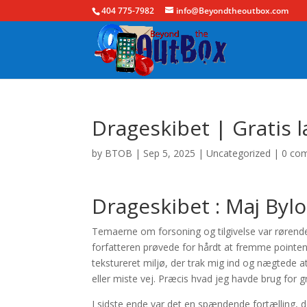
404 775-7982
info@Beyondtheoutbox.com
Drageskibet | Gratis
by
BTOB
|
Sep 5, 2025
|
Uncategorized
|
0 co
Drageskibet : Maj Byl
Temaerne om forsoning og tilgivelse var rørend
forfatteren prøvede for hårdt at fremme pointen
tekstureret miljø, der trak mig ind og nægtede at
eller miste vej. Præcis hvad jeg havde brug for 
I sidste ende var det en spændende fortælling, de