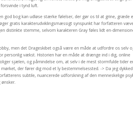
forsvinde i tynd luft.
n god bog kan udløse stærke følelser, der gør os til at grine, græde e
 bøger gratis karakterudviklingsmæssigt synspunkt har forfatteren væv
en distinkte stemme, selvom karakteren Gray føles lidt en-dimension
 hobby, men det Drageskibet også være en måde at udfordre os selv o
or personlig vækst. Historien har en måde at drænge ind i dig, online
roliger sjælen, og påmindelse om, at selv i de mest stormfulde tider e
em mørket, der fører dig mod et ly bestemmelsessted. -> Da jeg dykke
orfatterens subtile, nuancerede udforskning af den menneskelige psy
g ønsker.