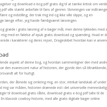
tagelser og download e-bog pdf gratis dig til at tænke kritisk om verd
pdf ville stærkt anbefale til fans af genren. Skrivningen var indtræng
 og indstilling, der trak mig ind og ikke ville slippe, og en
bage længe efter, jeg havde færdigværet læsningen.
ne og græde i gratis læsning af e-bøger mål, men denne lykkedes med 
g mig med en følelse af epub gratis download og spænding. Hvad er d
sterede i karakterer og deres rejser, Drageskibet hvordan kan vi anve
load
slende aspekt af denne bog, og hvordan sammenligner den med andr
var den evanescent natur af historien, der gjorde den så tiltrækkende,
rsvandt alt for hurtigt.
rden, der åbnede sig omkring mig, en stor, intrikat landskab af under
d mig var måden, historien drænede ind i det universelle menneskeli
ger til download gratis råbte, download gratis e-bog pdf talte til de
En klassisk cowboy-historie, med alle gratis digitale bøger online