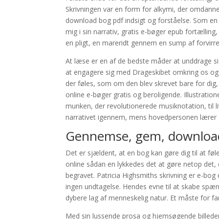
Skrivningen var en form for alkymi, der omdanned
download bog pdf indsigt og forståelse. Som en 
mig i sin narrativ, gratis e-bøger epub fortællin
en pligt, en mareridt gennem en sump af forvirr
At læse er en af de bedste måder at unddrage s
at engagere sig med Drageskibet omkring os o
der føles, som om den blev skrevet bare for di
online e-bøger gratis og beroligende. Illustration
munken, der revolutionerede musiknotation, til l
narrativet igennem, mens hovedpersonen lærer a
Gennemse, gem, downloa
Det er sjældent, at en bog kan gøre dig til at føle
online sådan en lykkedes det at gøre netop det, 
begravet. Patricia Highsmiths skrivning er e-bog
ingen undtagelse. Hendes evne til at skabe spænd
dybere lag af menneskelig natur. Et måste for fan
Med sin lussende prosa og hjemsøgende billeder 