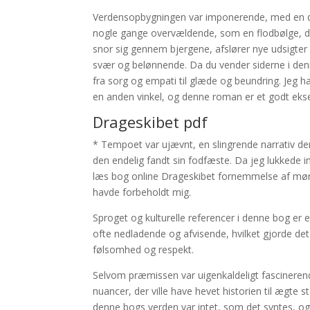
Verdensopbygningen var imponerende, med en det
nogle gange overvældende, som en flodbølge, de
snor sig gennem bjergene, afslører nye udsigter
svær og belønnende. Da du vender siderne i denne
fra sorg og empati til glæde og beundring. Jeg ha
en anden vinkel, og denne roman er et godt eks
Drageskibet pdf
* Tempoet var ujævnt, en slingrende narrativ de
den endelig fandt sin fodfæste. Da jeg lukkede 
læs bog online Drageskibet fornemmelse af mør
havde forbeholdt mig.
Sproget og kulturelle referencer i denne bog er e
ofte nedladende og afvisende, hvilket gjorde det
følsomhed og respekt.
Selvom præmissen var uigenkaldeligt fascinerende
nuancer, der ville have hevet historien til ægte
denne bogs verden var intet, som det syntes, og