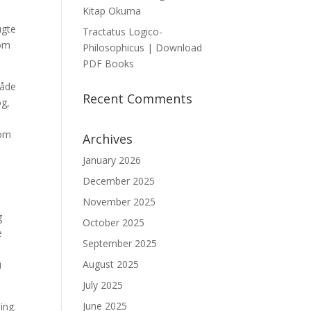
Kitap Okuma
e
ugte
Tractatus Logico-
som
Philosophicus | Download
PDF Books
måde
Recent Comments
og,
 om
Archives
January 2026
December 2025
November 2025
g
October 2025
e
September 2025
August 2025
i
July 2025
June 2025
ing.