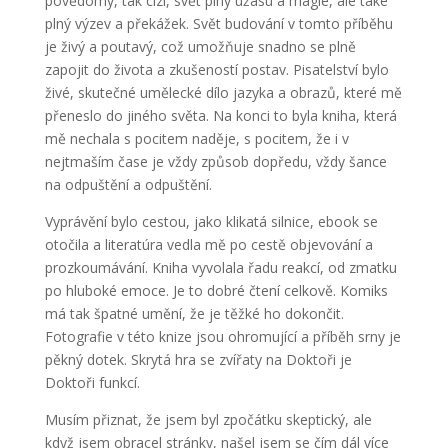
povědomý, tak cizí, svět plný úžasu a magie, ale také
plný výzev a překážek. Svět budování v tomto příběhu
je živý a poutavý, což umožňuje snadno se plně
zapojit do života a zkušeností postav. Pisatelství bylo
živé, skutečné umělecké dílo jazyka a obrazů, které mě
přeneslo do jiného světa. Na konci to byla kniha, která
mě nechala s pocitem naděje, s pocitem, že i v
nejtmaším čase je vždy způsob dopředu, vždy šance
na odpuštění a odpuštění.
Vyprávění bylo cestou, jako klikatá silnice, ebook se
otočila a literatúra vedla mě po cestě objevování a
prozkoumávání. Kniha vyvolala řadu reakcí, od zmatku
po hluboké emoce. Je to dobré čtení celkově. Komiks
má tak špatné umění, že je těžké ho dokončit.
Fotografie v této knize jsou ohromující a příběh srny je
pěkný dotek. Skrytá hra se zvířaty na Doktoři je
Doktoři funkcí.
Musím přiznat, že jsem byl zpočátku skeptický, ale
když jsem obracel stránky, našel jsem se čím dál více