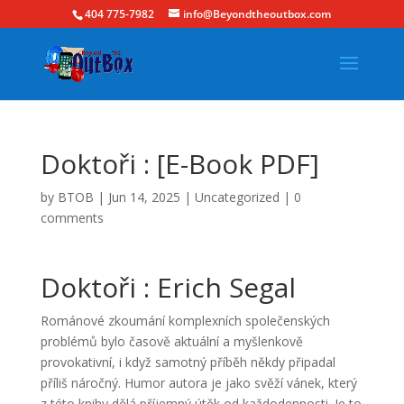
404 775-7982
info@Beyondtheoutbox.com
Doktoři : [E-Book PDF]
by
BTOB
|
Jun 14, 2025
|
Uncategorized
|
0
comments
Doktoři : Erich Segal
Románové zkoumání komplexních společenských
problémů bylo časově aktuální a myšlenkově
provokativní, i když samotný příběh někdy připadal
příliš náročný. Humor autora je jako svěží vánek, který
z této knihy dělá příjemný útěk od každodennosti. Je to