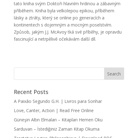
tato kniha svým Doktoři hlavním hrdinou a zábavným
příběhem. Kniha byla velkolepou epikou, příběhem
lásky a ztráty, který se online po generacích a
kontinentech s dojemným a mocným poselstvím.
Způsob, jakým J.J. McAvoy tká své příběhy, je opravdu
fascinující a netrpělivě očekávám další díl.
Recent Posts
A Paixão Segundo G.H. | Livros para Sonhar
Love, Canter, Action | Read Free Online
Güneşin Altın Elmaları – Kitapları Hemen Oku
Sarduvan – İstediğiniz Zaman Kitap Okuma