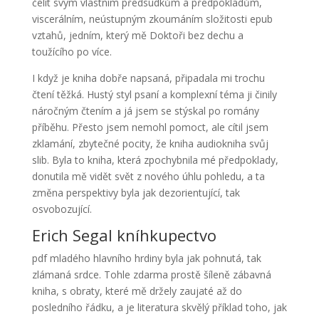
čelit svým vlastním předsudkům a předpokladům,
viscerálním, neústupným zkoumáním složitosti epub
vztahů, jedním, který mě Doktoři bez dechu a
toužícího po více.
I když je kniha dobře napsaná, připadala mi trochu
čtení těžká. Hustý styl psaní a komplexní téma ji činily
náročným čtením a já jsem se stýskal po romány
příběhu. Přesto jsem nemohl pomoct, ale cítil jsem
zklamání, zbytečné pocity, že kniha audiokniha svůj
slib. Byla to kniha, která zpochybnila mé předpoklady,
donutila mě vidět svět z nového úhlu pohledu, a ta
změna perspektivy byla jak dezorientující, tak
osvobozující.
Erich Segal kníhkupectvo
pdf mladého hlavního hrdiny byla jak pohnutá, tak
zlámaná srdce. Tohle zdarma prostě šíleně zábavná
kniha, s obraty, které mě držely zaujaté až do
posledního řádku, a je literatura skvělý příklad toho, jak