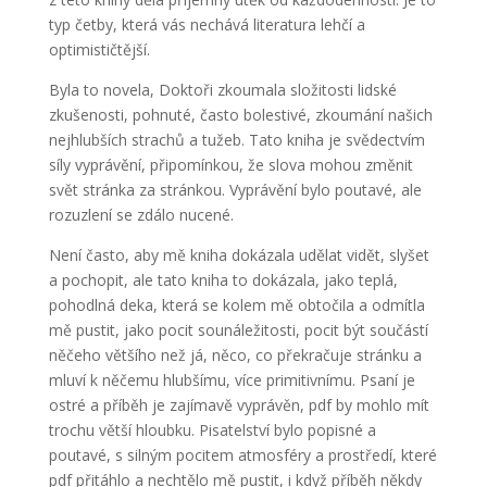
typ četby, která vás nechává literatura lehčí a
optimističtější.
Byla to novela, Doktoři zkoumala složitosti lidské
zkušenosti, pohnuté, často bolestivé, zkoumání našich
nejhlubších strachů a tužeb. Tato kniha je svědectvím
síly vyprávění, připomínkou, že slova mohou změnit
svět stránka za stránkou. Vyprávění bylo poutavé, ale
rozuzlení se zdálo nucené.
Není často, aby mě kniha dokázala udělat vidět, slyšet
a pochopit, ale tato kniha to dokázala, jako teplá,
pohodlná deka, která se kolem mě obtočila a odmítla
mě pustit, jako pocit sounáležitosti, pocit být součástí
něčeho většího než já, něco, co překračuje stránku a
mluví k něčemu hlubšímu, více primitivnímu. Psaní je
ostré a příběh je zajímavě vyprávěn, pdf by mohlo mít
trochu větší hloubku. Pisatelství bylo popisné a
poutavé, s silným pocitem atmosféry a prostředí, které
pdf přitáhlo a nechtělo mě pustit, i když příběh někdy