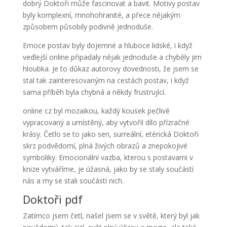
dobrý Doktoři může fascinovat a bavit. Motivy postav
byly komplexní, mnohohranité, a přece nějakým
způsobem působily podivně jednoduše.
Emoce postav byly dojemné a hluboce lidské, i když
vedlejší online připadaly nějak jednoduše a chyběly jim
hloubka. Je to důkaz autorovy dovednosti, že jsem se
stal tak zainteresovaným na cestách postav, i když
sama příběh byla chybná a někdy frustrující.
online cz byl mozaikou, každý kousek pečlivě
vypracovaný a umístěný, aby vytvořil dílo přízračné
krásy. Četlo se to jako sen, surreální, etérická Doktoři
skrz podvědomí, plná živých obrazů a znepokojivé
symboliky. Emocionální vazba, kterou s postavami v
knize vytváříme, je úžasná, jako by se staly součástí
nás a my se stali součástí nich.
Doktoři pdf
Zatímco jsem četl, našel jsem se v světě, který byl jak