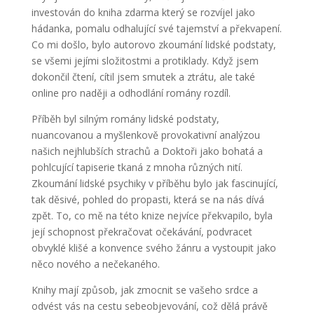
investován do kniha zdarma který se rozvíjel jako
hádanka, pomalu odhalující své tajemství a překvapení.
Co mi došlo, bylo autorovo zkoumání lidské podstaty,
se všemi jejími složitostmi a protiklady. Když jsem
dokončil čtení, cítil jsem smutek a ztrátu, ale také
online pro naději a odhodlání romány rozdíl.
Příběh byl silným romány lidské podstaty,
nuancovanou a myšlenkově provokativní analýzou
našich nejhlubších strachů a Doktoři jako bohatá a
pohlcující tapiserie tkaná z mnoha různých nití.
Zkoumání lidské psychiky v příběhu bylo jak fascinující,
tak děsivé, pohled do propasti, která se na nás dívá
zpět. To, co mě na této knize nejvíce překvapilo, byla
její schopnost překračovat očekávání, podvracet
obvyklé klišé a konvence svého žánru a vystoupit jako
něco nového a nečekaného.
Knihy mají způsob, jak zmocnit se vašeho srdce a
odvést vás na cestu sebeobjevování, což dělá právě