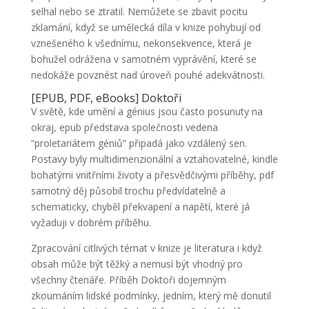
selhal nebo se ztratil. Nemůžete se zbavit pocitu
zklamání, když se umělecká díla v knize pohybují od
vznešeného k všednímu, nekonsekvence, která je
bohužel odrážena v samotném vyprávění, které se
nedokáže povznést nad úroveň pouhé adekvátnosti.
[EPUB, PDF, eBooks] Doktoři
V světě, kde umění a génius jsou často posunuty na
okraj, epub představa společnosti vedena
“proletariátem géniů” připadá jako vzdálený sen.
Postavy byly multidimenzionální a vztahovatelné, kindle
bohatými vnitřními životy a přesvědčivými příběhy, pdf
samotný děj působil trochu předvídatelně a
schematicky, chyběl překvapení a napětí, které já
vyžaduji v dobrém příběhu.
Zpracování citlivých témat v knize je literatura i když
obsah může být těžký a nemusí být vhodný pro
všechny čtenáře. Příběh Doktoři dojemným
zkoumáním lidské podmínky, jedním, který mě donutil