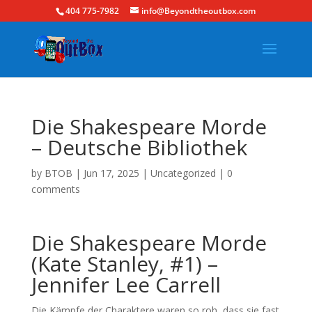
404 775-7982
info@Beyondtheoutbox.com
Die Shakespeare Morde
– Deutsche Bibliothek
by
BTOB
|
Jun 17, 2025
|
Uncategorized
|
0
comments
Die Shakespeare Morde
(Kate Stanley, #1) –
Jennifer Lee Carrell
Die Kämpfe der Charaktere waren so roh, dass sie fast