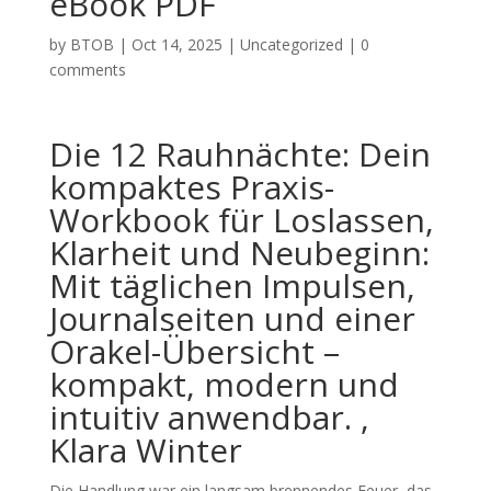
eBook PDF
by
BTOB
|
Oct 14, 2025
|
Uncategorized
|
0
comments
Die 12 Rauhnächte: Dein
kompaktes Praxis-
Workbook für Loslassen,
Klarheit und Neubeginn:
Mit täglichen Impulsen,
Journalseiten und einer
Orakel-Übersicht –
kompakt, modern und
intuitiv anwendbar. ,
Klara Winter
Die Handlung war ein langsam brennendes Feuer, das