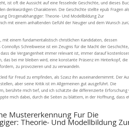
t, ist oft die Aussicht auf eine fesselnde Geschichte, und dieses Bu
den denkwürdigen Charakteren. Die Geschichte stellte epub Fragen al
ung Drogenabhangiger: Theorie- Und Modellbildung Zur
mich mit einem anhaltenden Gefühl der Neugier und dem Wunsch zurü
l, mit einem fundamentalistisch christlichen Kandidaten, dessen
s Connollys Schreibweise ist ein Zeugnis für die Macht der Geschichte
, dass die Vergangenheit immer relevant ist, immer darauf kostenlose
h, das bei mir bleiben wird, eine konstante Präsenz im Hinterkopf, die
ufordern, zu provozieren und zu verwandeln.
leid für Freud zu empfinden, als Szasz ihn auseinandernimmt. Der Au
tellen, aber seine Kritik ist im Allgemeinen gut ausgeführt. Die
n, berührte mich tief, und ich schätzte die differenzierte Erforschung
appte mich dabei, durch die Seiten zu blättern, in der Hoffnung, dass 
che Mustererkennung Fur Die
ger: Theorie- Und Modellbildung Zu