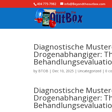
404 775-7982
info@Beyondtheoutbox.com
Diagnostische Muste
Drogenabhangiger: Th
Behandlungsevaluatio
by
BTOB
|
Dec 10, 2025
|
Uncategorized
|
0 c
Diagnostische Muste
Drogenabhangiger: Th
Behandlungsevaluatio