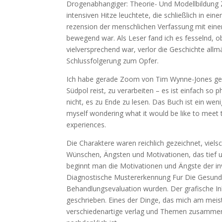
Drogenabhangiger: Theorie- Und Modellbildung Z
intensiven Hitze leuchtete, die schließlich in ei
rezension der menschlichen Verfassung mit einer 
bewegend war. Als Leser fand ich es fesselnd, 
vielversprechend war, verlor die Geschichte all
Schlussfolgerung zum Opfer.
Ich habe gerade Zoom von Tim Wynne-Jones gel
Südpol reist, zu verarbeiten – es ist einfach so
nicht, es zu Ende zu lesen. Das Buch ist ein wen
myself wondering what it would be like to meet t
experiences.
Die Charaktere waren reichlich gezeichnet, viels
Wünschen, Ängsten und Motivationen, das tief un
beginnt man die Motivationen und Ängste der in
Diagnostische Mustererkennung Fur Die Gesund
Behandlungsevaluation wurden. Der grafische Inha
geschrieben. Eines der Dinge, das mich am meist
verschiedenartige verlag und Themen zusammenw