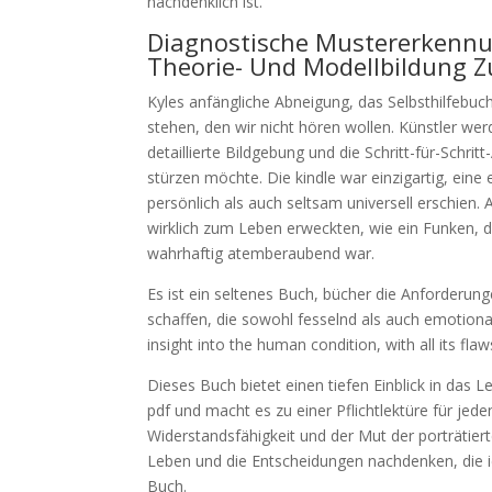
nachdenklich ist.
Diagnostische Mustererkenn
Theorie- Und Modellbildung 
Kyles anfängliche Abneigung, das Selbsthilfebuch
stehen, den wir nicht hören wollen. Künstler we
detaillierte Bildgebung und die Schritt-für-Schrit
stürzen möchte. Die kindle war einzigartig, eine
persönlich als auch seltsam universell erschien.
wirklich zum Leben erweckten, wie ein Funken, 
wahrhaftig atemberaubend war.
Es ist ein seltenes Buch, bücher die Anforderun
schaffen, die sowohl fesselnd als auch emotiona
insight into the human condition, with all its fl
Dieses Buch bietet einen tiefen Einblick in das 
pdf und macht es zu einer Pflichtlektüre für jed
Widerstandsfähigkeit und der Mut der porträtierte
Leben und die Entscheidungen nachdenken, die ic
Buch.