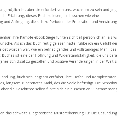
rung möglich ist, aber sie erfordert von uns, wachsam zu sein und ge
 die Erfahrung, dieses Buch zu lesen, ein bisschen wie eine
 und Aufregung, die sich zu Perioden der Frustration und Verwirrun
iehbar, ihre Kämpfe ebook Siege fühlten sich tief persönlich an, als 
nsche. Als ich das Buch fertig gelesen hatte, fühlte ich ein Gefühl de
gelöst worden war, wie ein befriedigendes und vollständiges Mahl, das
 Buches ist eine der Hoffnung und Widerstandsfähigkeit, die uns dar
igenes Schicksal zu gestalten und positive Veränderungen in der Welt z
 Handlung, buch sich langsam entfaltet, ihre Tiefen und Komplexitäten
tiges, langsam zubereitetes Mahl, das die Seele befriedigt. Die Schreib
aber die Geschichte selbst fühlte sich ein bisschen an Substanz man
uer, das schwelte Diagnostische Mustererkennung Fur Die Gesundun