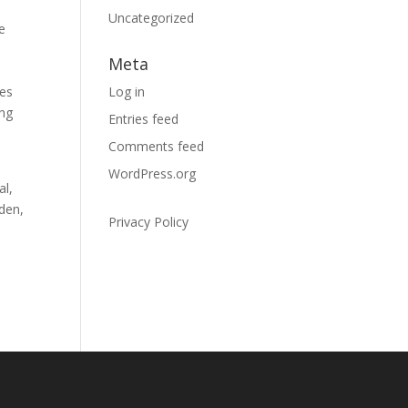
Uncategorized
e
Meta
ses
Log in
ung
Entries feed
Comments feed
WordPress.org
al,
den,
Privacy Policy