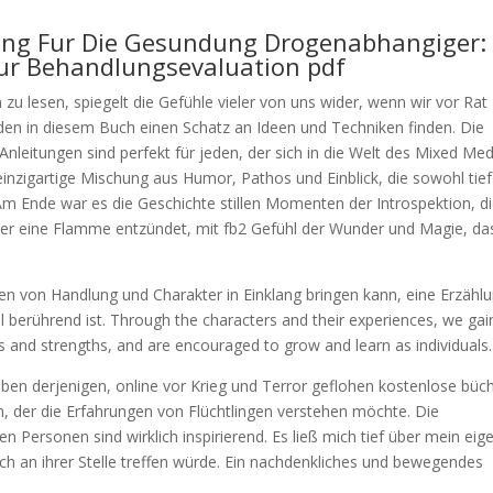
ung Fur Die Gesundung Drogenabhangiger:
Zur Behandlungsevaluation pdf
 zu lesen, spiegelt die Gefühle vieler von uns wider, wenn wir vor Rat
rden in diesem Buch einen Schatz an Ideen und Techniken finden. Die
t-Anleitungen sind perfekt für jeden, der sich in die Welt des Mixed Med
 einzigartige Mischung aus Humor, Pathos und Einblick, die sowohl tief
 Am Ende war es die Geschichte stillen Momenten der Introspektion, di
der eine Flamme entzündet, mit fb2 Gefühl der Wunder und Magie, da
gen von Handlung und Charakter in Einklang bringen kann, eine Erzähl
l berührend ist. Through the characters and their experiences, we gai
aws and strengths, and are encouraged to grow and learn as individuals.
Leben derjenigen, online vor Krieg und Terror geflohen kostenlose büc
en, der die Erfahrungen von Flüchtlingen verstehen möchte. Die
n Personen sind wirklich inspirierend. Es ließ mich tief über mein eig
h an ihrer Stelle treffen würde. Ein nachdenkliches und bewegendes