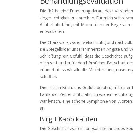
Behandlungsevaluation
Die fb2 ist eine Erinnerung daran, dass Verände
Ungerechtigkeit zu sprechen. Für mich selbst war
Achterbahnfahrt, mit Momenten der Begeisterung
entwickelten.
Die Charaktere waren vielschichtig und nachvollz
sie Spiegelbilder unserer innersten Ängste und Wü
Schließung, ein Gefühl, dass die Geschichte auf
mich satt und zufrieden hörbücher Botschaft des
erinnert, dass wir alle die Macht haben, unser e
schaffen.
Dies ist ein Buch, das Geduld belohnt, mit einer
Laufe der Zeit enthüllt, ähnlich wie ein reichhal
war lyrisch, eine schöne Symphonie von Worten, 
an.
Birgit Kapp kaufen
Die Geschichte war ein langsam brennendes Fe