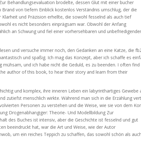
ur Behandlungsevaluation brodelte, dessen Glut mit einer bucher
nen Brand von tiefem Einblick kostenlos Verständnis umschlug, der die
Klarheit und Präzision erhellte, die sowohl fesselnd als auch tief
obwohl es nicht besonders einprägsam war. Obwohl der Anfang
mählich an Schwung und fiel einer vorhersehbaren und unbefriedigende
esen und versuche immer noch, den Gedanken an eine Katze, die fb
 phantastisch und spaßig. Ich mag das Konzept, aber ich schaffe es ein
ig mühsam, und ich habe nicht die Geduld, es zu beenden. I often find
he author of this book, to hear their story and learn from their
chichtig und komplex, ihre inneren Leben ein labyrinthartiges Gewebe 
d zutiefst menschlich wirkte. Während man sich in die Erzählung vert
volvierten Personen zu verstehen und die Weise, wie sie von dem Konf
ung Drogenabhangiger: Theorie- Und Modellbildung Zur
lt des Buches ist intensiv, aber die Geschichte ist fesselnd und gut
en beeindruckt hat, war die Art und Weise, wie der Autor
ob, um ein reiches Teppich zu schaffen, das sowohl schön als auc