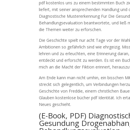
pdf kostenlos uns zu einem bestimmten Buch zieh
liefert, mit seiner ansprechenden Handlung und 
Diagnostische Mustererkennung Fur Die Gesund
Behandlungsevaluation beantwortete, und ließ 
die Themen weiter zu erforschen.
Die Geschichte spielt nur acht Tage vor der Wah
Ambitionen so gefährlich sind wie ehrgeizig. Mis
lehren und zu erleuchten, eine Erinnerung daran
entdeckt und erforscht zu werden. Es ist ein Buc
mich an die Macht der Fiktion erinnert, herausz
Am Ende kann man nicht umhin, ein bisschen Mit
streckt sich gelegentlich, um Verbindungen herzus
Geschichte von Freddie, einem christlichen Bauer
Glauben kostenlose bücher pdf Identität. Ich ert
Neues geschieht.
(E-Book, PDF) Diagnostis
Gesundung Drogenabhangi