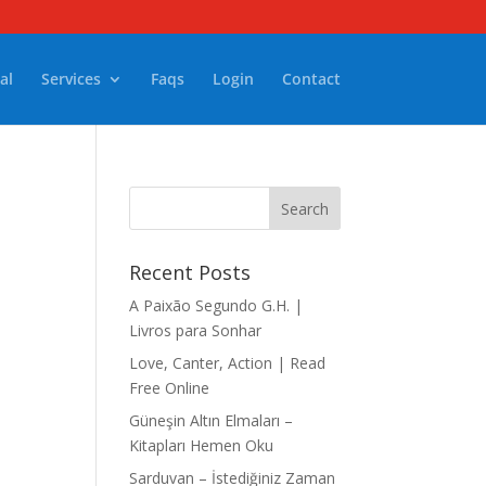
al
Services
Faqs
Login
Contact
Recent Posts
A Paixão Segundo G.H. |
Livros para Sonhar
Love, Canter, Action | Read
Free Online
Güneşin Altın Elmaları –
Kitapları Hemen Oku
Sarduvan – İstediğiniz Zaman