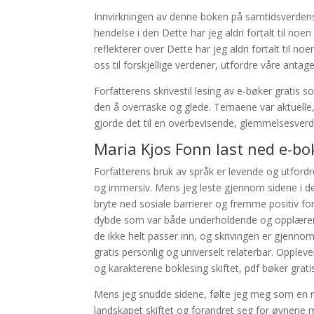
Innvirkningen av denne boken på samtidsverdens l
hendelse i den Dette har jeg aldri fortalt til noe
reflekterer over Dette har jeg aldri fortalt til n
oss til forskjellige verdener, utfordre våre antag
Forfatterens skrivestil lesing av e-bøker gratis
den å overraske og glede. Temaene var aktuelle, 
gjorde det til en overbevisende, glemmelsesverdi
Maria Kjos Fonn last ned e-bo
Forfatterens bruk av språk er levende og utfor
og immersiv. Mens jeg leste gjennom sidene i de
bryte ned sosiale barrierer og fremme positiv for
dybde som var både underholdende og opplærere
de ikke helt passer inn, og skrivingen er gjenn
gratis personlig og universelt relaterbar. Opple
og karakterene boklesing skiftet, pdf bøker grat
Mens jeg snudde sidene, følte jeg meg som en r
landskapet skiftet og forandret seg for øynene 