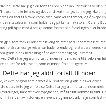
v, og Dette har jeg aldri fortalt til noen deg inn i historiens verden, 
 Til tross for alle feilene, og det var sikkert mange, kunne jeg ikke unn
eres villighet til å takle komplekse, vanskelige temaer, og å skape en
ipende rettssalsdrama som holder deg på kanten av stolen. Oprahs Bo
asting pdf hjalp med å bringe denne fantastiske fortellingen til et bred
 gjen som forblir i minnet ditt lang tid etter at du har ferdig lest, m
enes følelsesmessige reiser var både rørende og relaterbare, deres k
m gratis e-bok nedlasting både dypt personlig og universelt
d Dette har jeg aldri fortalt til noen var dens evne til å vekke en fø
re er utenfor rekkevidde, som et minne fra et tidligere liv.
t Dette har jeg aldri fortalt til noen
, et ekte original som nektet å bli sortert inn gratis e-bøker online
ste siden, følte jeg en følelse Dette har jeg aldri fortalt til noen mela
rtellinger, uansett hvor dyptgående, må til slutt komme til slutt. D
et inn i verden av historien, en levende og innholdsrik miljø som last 