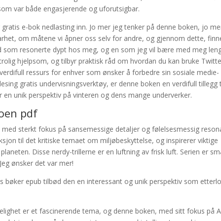
v som var både engasjerende og uforutsigbar.
gratis e-bok nedlasting inn. Jo mer jeg tenker på denne boken, jo me
rbarhet, om måtene vi åpner oss selv for andre, og gjennom dette, finn
jed som resonerte dypt hos meg, og en som jeg vil bære med meg len
 utrolig hjelpsom, og tilbyr praktisk råd om hvordan du kan bruke Twitt
 en verdifull ressurs for enhver som ønsker å forbedre sin sosiale medie-
lesing gratis undervisningsverktøy, er denne boken en verdifull tillegg t
yr en unik perspektiv på vinteren og dens mange underverker.
noen pdf
, med sterkt fokus på sansemessige detaljer og følelsesmessig reson
n til det kritiske temaet om miljøbeskyttelse, og inspirerer viktige
planeten. Disse nerdy-trillerne er en luftning av frisk luft. Serien er sm
Jeg ønsker det var mer!
s bøker epub tilbød den en interessant og unik perspektiv som etterlo
ighet er et fascinerende tema, og denne boken, med sitt fokus på A