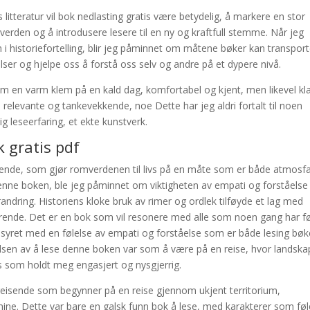
itteratur vil bok nedlasting gratis være betydelig, å markere en stor
n verden og å introdusere lesere til en ny og kraftfull stemme. Når jeg
oen i historiefortelling, blir jeg påminnet om måtene bøker kan transpor
elser og hjelpe oss å forstå oss selv og andre på et dypere nivå.
 som en varm klem på en kald dag, komfortabel og kjent, men likevel kl
relevante og tankevekkende, noe Dette har jeg aldri fortalt til noen
g leseerfaring, et ekte kunstverk.
k gratis pdf
drende, som gjør romverdenen til livs på en måte som er både atmosf
nne boken, ble jeg påminnet om viktigheten av empati og forståelse 
andring. Historiens kloke bruk av rimer og ordlek tilføyde et lag med
nde. Det er en bok som vil resonere med alle som noen gang har fø
omsyret med en følelse av empati og forståelse som er både lesing bøk
velsen av å lese denne boken var som å være på en reise, hvor landska
is som holdt meg engasjert og nysgjerrig.
eisende som begynner på en reise gjennom ukjent territorium,
mine. Dette var bare en galsk funn bok å lese, med karakterer som fø