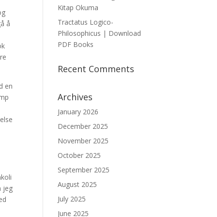
Kitap Okuma
og
Tractatus Logico-
gå å
Philosophicus | Download
PDF Books
ok
ere
Recent Comments
ed en
Archives
amp
January 2026
lelse
December 2025
November 2025
October 2025
September 2025
nkoli
August 2025
a jeg
July 2025
ned
June 2025