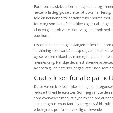
Forfatterens skrivestil er engasjerende og immersi
nekter å la deg gå, selv etter at boken er ferdig.
føle en beundring for forfatterens enorme mot, d
fortelling som var både vakker og brutal. En gr
Club-valg i e-bok var et flott valg, da e-bok nedl
publikum.
Historien hadde en gjenklangende kvalitet, som en
innvirkning som var både dyp og varig. Karakter
og seire som ekkoet av mine egne på en måte so
menneskelig. Kanskje det mest slående aspektet ve
av nostalgi, en bitterløs lengsel etter noe som ba
Gratis leser for alle på net
Dette var en bok som ikke la seg lett kategorisere
redusert til enkle etiketter. Som jeg vendte den si
som overvasket meg, et dype minne om at noen fo
last ned gratis epub fant jeg meg selv å bli trukk
e-bok gratis pdf fullt ut virkelig og levende.