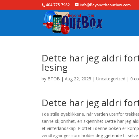
404 775-7982
info@Beyondtheoutbox.com
Dette har jeg aldri for
lesing
by
BTOB
|
Aug 22, 2025
|
Uncategorized
|
0 c
Dette har jeg aldri for
I de stille øyeblikkene, når verden utenfor trekk
sanne skjønnhet, en skjønnhet Dette har jeg aldri
et vinterlandskap. Plottet i denne boken er komp
vendtegninger som holder deg gjetende til selve 