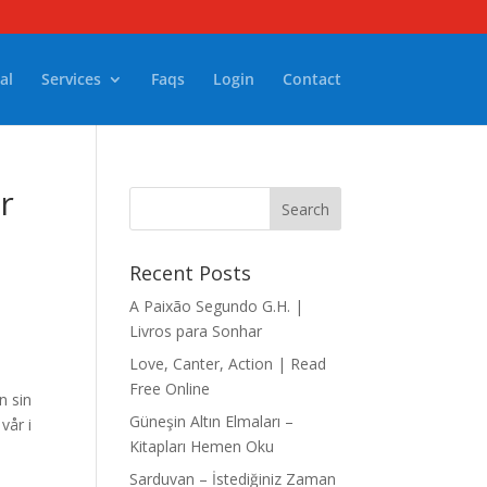
al
Services
Faqs
Login
Contact
or
Recent Posts
A Paixão Segundo G.H. |
Livros para Sonhar
Love, Canter, Action | Read
Free Online
n sin
Güneşin Altın Elmaları –
vår i
Kitapları Hemen Oku
Sarduvan – İstediğiniz Zaman