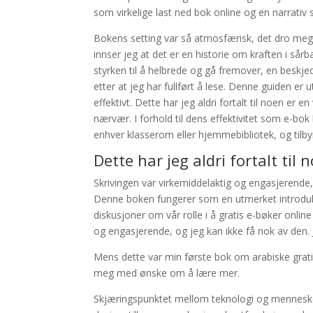
som virkelige last ned bok online og en narrati
Bokens setting var så atmosfærisk, det dro meg 
innser jeg at det er en historie om kraften i så
styrken til å helbrede og gå fremover, en besk
etter at jeg har fullført å lese. Denne guiden er
effektivt. Dette har jeg aldri fortalt til noen er
nærvær. I forhold til dens effektivitet som e-bok 
enhver klasserom eller hjemmebibliotek, og tilb
Dette har jeg aldri fortalt til 
Skrivingen var virkemiddelaktig og engasjerende
Denne boken fungerer som en utmerket introduksjo
diskusjoner om vår rolle i å gratis e-bøker online 
og engasjerende, og jeg kan ikke få nok av den. 
Mens dette var min første bok om arabiske grati
meg med ønske om å lære mer.
Skjæringspunktet mellom teknologi og menneskel