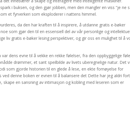
va det innebærer å skape og interagere med intelligente maskiner.
t spark i buksen, og den gjør jobben, men den mangler en viss “je ne s
 som et fyrverkeri som eksploderer i nattens himmel.
rvurderes, da den har kraften til å inspirere, å utdanne gratis e-bøker
oe som gjør den til en essensiell del av vår personlige og intellektue
ige liv gratis e-bøker lesing perspektiver, og gir oss en mulighet til å 
var dens evne til å vekke en rekke følelser, fra den oppbyggelige føl
nådde drømmer, et sant speilbilde av livets uberegnelige natur. Det v
di som gjorde historien til en glede å lese, en ekte fornøyelse for
 ved denne boken er evnen til å balansere det Dette har jeg aldri fort
are, skape en sansning av intimasjon og kobling med leseren som er