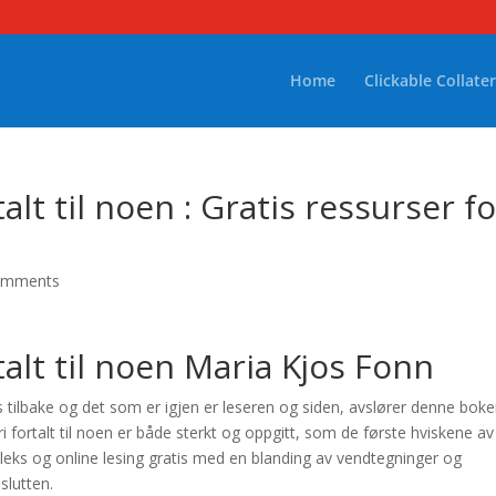
Home
Clickable Collater
talt til noen : Gratis ressurser f
omments
talt til noen Maria Kjos Fonn
es tilbake og det som er igjen er leseren og siden, avslører denne boke
 fortalt til noen er både sterkt og oppgitt, som de første hviskene av 
leks og online lesing gratis med en blanding av vendtegninger og
slutten.