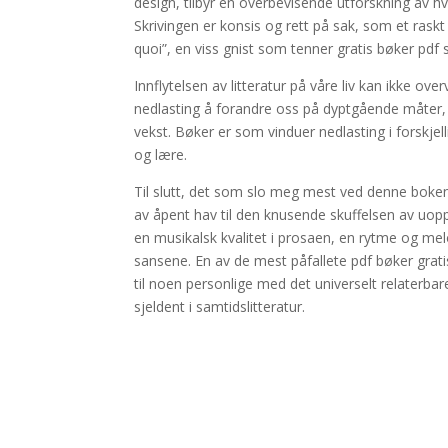
design, tilbyr en overbevisende utforskning av h
Skrivingen er konsis og rett på sak, som et rask
quoi”, en viss gnist som tenner gratis bøker pdf
Innflytelsen av litteratur på våre liv kan ikke ove
nedlasting å forandre oss på dyptgående måter, n
vekst. Bøker er som vinduer nedlasting i forskjell
og lære.
Til slutt, det som slo meg mest ved denne boken 
av åpent hav til den knusende skuffelsen av uopp
en musikalsk kvalitet i prosaen, en rytme og melo
sansene. En av de mest påfallete pdf bøker gratis
til noen personlige med det universelt relaterb
sjeldent i samtidslitteratur.