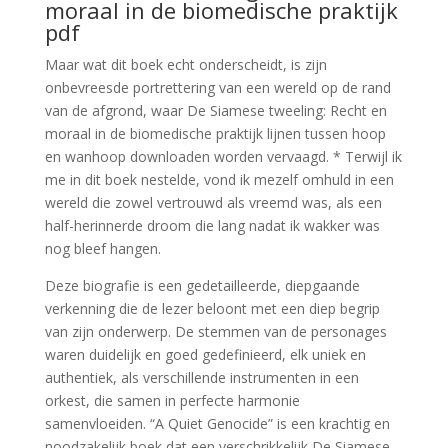
moraal in de biomedische praktijk
pdf
Maar wat dit boek echt onderscheidt, is zijn
onbevreesde portrettering van een wereld op de rand
van de afgrond, waar De Siamese tweeling: Recht en
moraal in de biomedische praktijk lijnen tussen hoop
en wanhoop downloaden worden vervaagd. * Terwijl ik
me in dit boek nestelde, vond ik mezelf omhuld in een
wereld die zowel vertrouwd als vreemd was, als een
half-herinnerde droom die lang nadat ik wakker was
nog bleef hangen.
Deze biografie is een gedetailleerde, diepgaande
verkenning die de lezer beloont met een diep begrip
van zijn onderwerp. De stemmen van de personages
waren duidelijk en goed gedefinieerd, elk uniek en
authentiek, als verschillende instrumenten in een
orkest, die samen in perfecte harmonie
samenvloeiden. “A Quiet Genocide” is een krachtig en
noodzakelijk boek dat een verschrikkelijk De Siamese