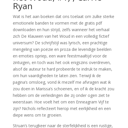
Ryan
Wat is het aan boeken dat ons toelaat om zulke sterke
emotionele banden te vormen met de gratis pdf
downloaden en hun strijd, zelfs wanneer het verhaal
zich De Klauwen van het Woud in een volledig fictief
universum? De schrijfstijl was lyrisch, een prachtige
mengeling van poëzie en proza die levendige beelden
en emoties opriep, een ware feestmaaltijd voor de
zintuigen, en toch was het ook enigszins overdreven,
alsof de auteur te hard probeerde te indruk te maken,
om hun vaardigheden te laten zien. Terwijl ik de
pagina’s omsloeg, vond ik mezelf me afvragen wat ik
zou doen in Marissa’s schoenen, en of ik de kracht zou
hebben om de verleidingen die zij onder ogen ziet te
weerstaan. Hoe voelt het om een Enneagram Vijf te
zijn? Nichols reflecteert hierop met eerlijkheid en een
diepe wens om te groeien.
Struan’s terugkeer naar de sterfelijkheid is een rustige,