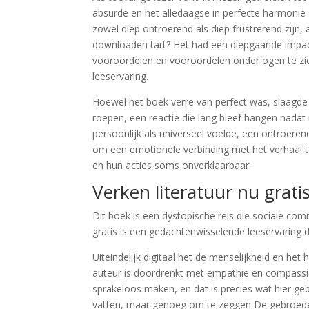
absurde en het alledaagse in perfecte harmonie 
zowel diep ontroerend als diep frustrerend zijn,
downloaden tart? Het had een diepgaande impa
vooroordelen en vooroordelen onder ogen te zie
leeservaring.
Hoewel het boek verre van perfect was, slaagde
roepen, een reactie die lang bleef hangen nadat
persoonlijk als universeel voelde, een ontroerend
om een emotionele verbinding met het verhaal t
en hun acties soms onverklaarbaar.
Verken literatuur nu grat
Dit boek is een dystopische reis die sociale com
gratis is een gedachtenwisselende leeservaring d
Uiteindelijk digitaal het de menselijkheid en h
auteur is doordrenkt met empathie en compassie
sprakeloos maken, en dat is precies wat hier ge
vatten, maar genoeg om te zeggen De gebroeders 