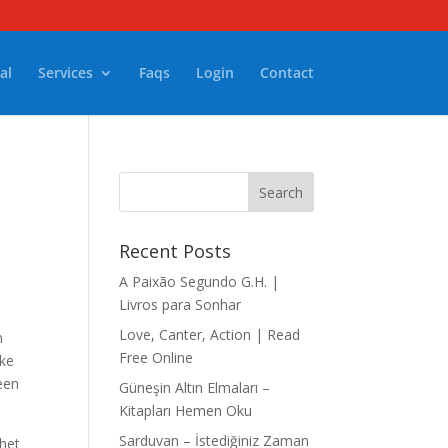
al
Services
Faqs
Login
Contact
Recent Posts
A Paixão Segundo G.H. |
Livros para Sonhar
Love, Canter, Action | Read
n
Free Online
jke
 een
Güneşin Altın Elmaları –
Kitapları Hemen Oku
Sarduvan – İstediğiniz Zaman
 het