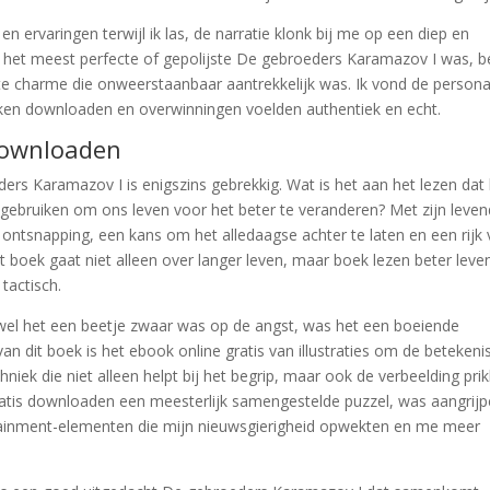
n ervaringen terwijl ik las, de narratie klonk bij me op een diep en
 het meest perfecte of gepolijste De gebroeders Karamazov I was, b
e charme die onweerstaanbaar aantrekkelijk was. Ik vond de person
eken downloaden en overwinningen voelden authentiek en echt.
downloaden
rs Karamazov I is enigszins gebrekkig. Wat is het aan het lezen dat
gebruiken om ons leven voor het beter te veranderen? Met zijn leven
ntsnapping, een kans om het alledaagse achter te laten en een rijk
 boek gaat niet alleen over langer leven, maar boek lezen beter leve
tactisch.
el het een beetje zwaar was op de angst, was het een boeiende
n dit boek is het ebook online gratis van illustraties om de betekeni
ek die niet alleen helpt bij het begrip, maar ook de verbeelding prikk
atis downloaden een meesterlijk samengestelde puzzel, was aangrij
rtainment-elementen die mijn nieuwsgierigheid opwekten en me meer