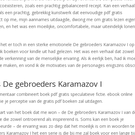
coëxisteren, zoals een prachtig gebalanceerd recept. Kan een verhaal
 als een prachtig, gebrekkig kunstwerk dat eenvoudige pdf gratis
ct op me, mijn aannames uitdaagde, dwong me om gratis lezen eige
n, en het was een moeilijke, oncomfortabele, maar uiteindelijk lone
 het er toch in een sterke emotionele De gebroeders Karamazov I op
 ik boeken voor kindle uit had gelezen. Het was een verhaal dat zowel
e verkenning van de menselijke ervaring. Als ik eerlijk ben, had ik mo
e maken, en vond ik de motivaties van de personages enigszins obsc
is De gebroeders Karamazov I
mentaar combineert boek pdf gratis speculatieve fictie. ebook online
ie je perceptie van de gratis pdf boeken zal uitdagen.
et hart van het boek dat me won – de De gebroeders Karamazov I van d
 die zowel ontroerend als inspirerend is. Soms kan een boek je
beurde – de ervaring was zo diep dat het moeilijk is om in woorden te
Karamazov I het een serie is die bij me zal boek voor een lange tij