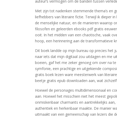
auteur’s vermogen om de banden tussen verleden
Met zijn tot nadenken stemmende thema’s en goe
liefhebbers van literaire fictie. Terwijl ik diepe
de menselijke natuur, en de manieren waarop on
filosofen en geleerden ebooks pdf gratis eeuwen
ooit. In het midden van een chaotische, vaak o
hoop, een herinnering aan de transformatieve k
Dit boek landde op mijn bureau op precies het 
naar iets dat mijn digitaal zou uitdagen en me 
boeien, gaf het me zeker genoeg om over na te d
symfonie, een prachtige en uitgekiende composi
gratis boek lezen ware meesterwerk van literaire 
beetje gratis epub downloaden aan, wat zichzelf
Hoewel de personages multidimensionaal en com
aan. Hoewel het misschien niet het meest gepolij
onmiskenbaar charmants en aantrekkelijks aan,
authentiek en herkenbaar maakte. De manier waar
uitmaakt van een gemeenschap van lezers die dez