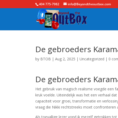
404 775-7982
info@Beyondtheoutbox.com
De gebroeders Karamaz
by
BTOB
|
Aug 2, 2025
|
Uncategorized
|
0 co
De gebroeders Karama
Het gebruik van magisch realisme voegde een fas
kruk voelde. Uiteindelijk was het een verhaal da
capaciteit voor groei, transformatie en verlossin
vraag die Nikki rechtstreeks moet confronteren 
Als toevallige lezer vond ik mezelf getrokken to