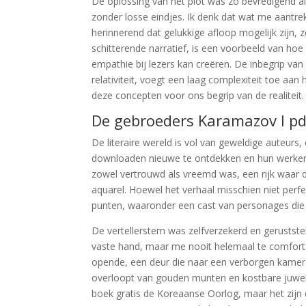
De oplossing van het plot was zo bevredigend 
zonder losse eindjes. Ik denk dat wat me aantre
herinnerend dat gelukkige afloop mogelijk zijn, 
schitterende narratief, is een voorbeeld van ho
empathie bij lezers kan creëren. De inbegrip van
relativiteit, voegt een laag complexiteit toe aan
deze concepten voor ons begrip van de realiteit.
De gebroeders Karamazov I pd
De literaire wereld is vol van geweldige auteurs,
downloaden nieuwe te ontdekken en hun werken te
zowel vertrouwd als vreemd was, een rijk waar d
aquarel. Hoewel het verhaal misschien niet perf
punten, waaronder een cast van personages die 
De vertellerstem was zelfverzekerd en gerustst
vaste hand, maar me nooit helemaal te comfortab
opende, een deur die naar een verborgen kamer 
overloopt van gouden munten en kostbare juwele
boek gratis de Koreaanse Oorlog, maar het zijn 