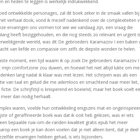
 en heden te leggen is werkelijk indrukwekkend.
d ontwikkelde personages, zal dit boek zeker in de smaak vallen bij
r in het verhaal dook, vond ik mezelf nadenkend over de complexiteiten 
ze ervaringen ons vormen tot wie we vandaag zijn, een vraag die
lang heeft beziggehouden, en die nog steeds zo relevant en urgent is
verweldigende wereld, was dit De gebroeders Karamazov I een baken 
racht van liefde en compassie om zelfs de diepste wonden te helen.
juiste moment, een tijd waarin ik op zoek De gebroeders Karamazov I
uit mijn comfortzone zou duwen, en hoewel het niet altijd lukte om me
enken lang nadat ik klaar was met lezen. Het schrijven was als een
tie van taal en geluid die me ademloos en smachtend naar meer liet,
fictie. De schrijfstijl is knisperend en boeiend, maar het boek voelt e
 meer dan nodig herhaalt.
plex waren, voelde hun ontwikkeling enigszins mat en ongeïnspiree
ste of geraffineerde boek was dat ik ooit heb gelezen, was er iets
 een bepaalde ruw-om-de-randen-kwaliteit gratis epub het meer
op een boek je kan doen voelen dat je niet alleen bent, dat je deel
elfde ervaringen hebben gehad, is iets bijzonders.