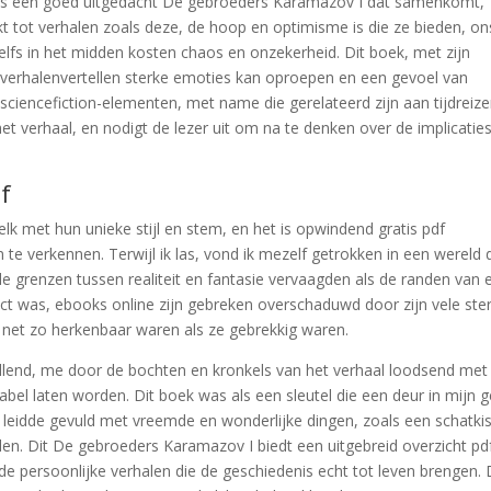
als een goed uitgedacht De gebroeders Karamazov I dat samenkomt,
kt tot verhalen zoals deze, de hoop en optimisme is die ze bieden, on
zelfs in het midden kosten chaos en onzekerheid. Dit boek, met zijn
e verhalenvertellen sterke emoties kan oproepen en een gevoel van
 sciencefiction-elementen, met name die gerelateerd zijn aan tijdreiz
 het verhaal, en nodigt de lezer uit om na te denken over de implicatie
f
 elk met hun unieke stijl en stem, en het is opwindend gratis pdf
 verkennen. Terwijl ik las, vond ik mezelf getrokken in een wereld 
e grenzen tussen realiteit en fantasie vervaagden als de randen van 
ect was, ebooks online zijn gebreken overschaduwd door zijn vele ste
net zo herkenbaar waren als ze gebrekkig waren.
ellend, me door de bochten en kronkels van het verhaal loodsend met
el laten worden. Dit boek was als een sleutel die een deur in mijn g
leidde gevuld met vreemde en wonderlijke dingen, zoals een schatkis
n. Dit De gebroeders Karamazov I biedt een uitgebreid overzicht pd
de persoonlijke verhalen die de geschiedenis echt tot leven brengen.