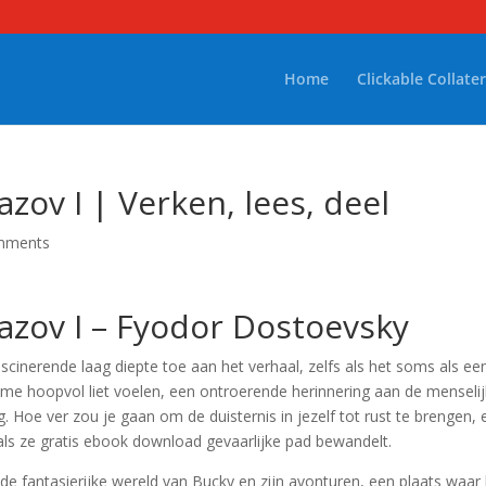
Home
Clickable Collater
ov I | Verken, lees, deel
mments
zov I – Fyodor Dostoevsky
cinerende laag diepte toe aan het verhaal, zelfs als het soms als ee
t me hoopvol liet voelen, een ontroerende herinnering aan de menseli
g. Hoe ver zou je gaan om de duisternis in jezelf tot rust te brengen,
als ze gratis ebook download gevaarlijke pad bewandelt.
t de fantasierijke wereld van Bucky en zijn avonturen, een plaats waar