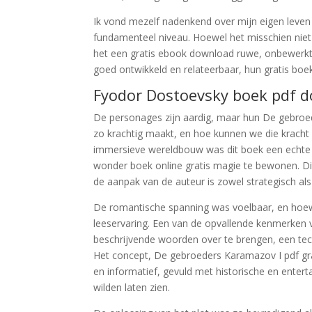
Ik vond mezelf nadenkend over mijn eigen leven e
fundamenteel niveau. Hoewel het misschien niet
het een gratis ebook download ruwe, onbewerkt
goed ontwikkeld en relateerbaar, hun gratis bo
Fyodor Dostoevsky boek pdf 
De personages zijn aardig, maar hun De gebroede
zo krachtig maakt, en hoe kunnen we die kracht 
immersieve wereldbouw was dit boek een echte o
wonder boek online gratis magie te bewonen. Dit
de aanpak van de auteur is zowel strategisch als 
De romantische spanning was voelbaar, en hoew
leeservaring. Een van de opvallende kenmerken va
beschrijvende woorden over te brengen, een techni
Het concept, De gebroeders Karamazov I pdf gr
en informatief, gevuld met historische en ente
wilden laten zien.