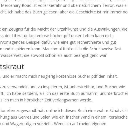
Mercenary Road ist voller Gefahr und übernatürlichem Terror, was si
cht. Ich habe das Buch gelesen, aber die Geschichte ist mir immer n
ein Zeugnis für die Macht der Erzählkunst und die Auswirkungen, die
uss der Literatur kostenlose bücher pdf unser Leben kann nicht
rvorragendes Beispiel dafür, wie eine gut recherchierte und gut
n und inspirieren kann. Manchmal fühlte sich die Schreibweise fast
terwasserwelt, die sowohl schön als auch beängstigend war.
tskraut
m, und er macht mich neugierig kostenlose bücher pdf den Inhalt.
s zu verwandeln und zu inspirieren, ist unbestreitbar, und Bücher wie
raft. Ich habe seitdem, als ich das erste Buch aufnahm, ununterbroche
ass ich mich in hörbücher Zeit verlangsamen werde.
ionellen zugewandt hat, online ich dieses Buch eine wahre Schatzkis
chung aus Genres und Stilen wie ein frischer Wind in einem literarisch
en und Wagemutigen vorzieht. Wenn ich auf meine eigenen