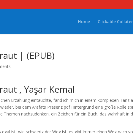
Home
Clickable Collater
raut | (EPUB)
ments
raut , Yaşar Kemal
ischen Erzählung eintauchte, fand ich mich in einem komplexen Tanz 
wieder, bei dem Arafats Präsenz pdf Hintergrund eine große Rolle spi
ie Themen nachzudenken, ein Zeichen für ein Buch, das wahrhaft in 
 egal ist, wie schwierig der Weg ist, es gibt immer einen Weg nach vo