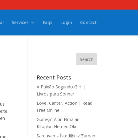
al
Services
Faqs
Login
Contact
Recent Posts
A Paixão Segundo G.H. |
Livros para Sonhar
Love, Canter, Action | Read
aus
Free Online
elte.
den
Güneşin Altın Elmaları –
Kitapları Hemen Oku
Sarduvan – İstediğiniz Zaman
rne.