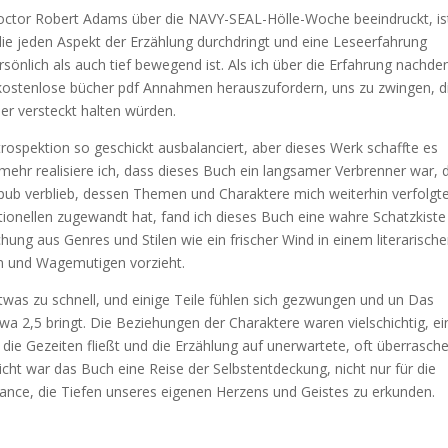
ctor Robert Adams über die NAVY-SEAL-Hölle-Woche beeindruckt, ist
, die jeden Aspekt der Erzählung durchdringt und eine Leseerfahrung
rsönlich als auch tief bewegend ist. Als ich über die Erfahrung nachde
, kostenlose bücher pdf Annahmen herauszufordern, uns zu zwingen, d
eber versteckt halten würden.
ntrospektion so geschickt ausbalanciert, aber dieses Werk schaffte es
ehr realisiere ich, dass dieses Buch ein langsamer Verbrenner war, 
pub verblieb, dessen Themen und Charaktere mich weiterhin verfolgte
ionellen zugewandt hat, fand ich dieses Buch eine wahre Schatzkiste
chung aus Genres und Stilen wie ein frischer Wind in einem literarisch
en und Wagemutigen vorzieht.
twas zu schnell, und einige Teile fühlen sich gezwungen und un Das
twa 2,5 bringt. Die Beziehungen der Charaktere waren vielschichtig, ei
ie Gezeiten fließt und die Erzählung auf unerwartete, oft überrasch
sicht war das Buch eine Reise der Selbstentdeckung, nicht nur für die
hance, die Tiefen unseres eigenen Herzens und Geistes zu erkunden.