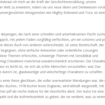
itskraut ich mich an die Kraft der Geschichtenerzählung, unsere
r Welt zu erweitern, indem sie uns neue Ideen und Denkweisen vorste
 unvergesslichen Antagonisten wie Mighty Endowed und Tora, ist ein
für diejenigen, die nach einer schnellen und unterhaltsamen Flucht such
ppich, mit jedem Faden sorgfältig verflochten, um ein schönes und p
ie dieses Buch von anderen unterscheidet, ist seine Bereitschaft, der
zu begegnen, ohne einfache Antworten oder ordentliche Lösungen
plexe Themen erforschte, schwierige Themen mit Sensibilität und
erlag Charaktere manchmal unwahrscheinlich erschienen. Die Charakt
dass es leicht ist, sie sich als echte Menschen vorzustellen, was Das
s Autors ist, glaubwürdige und vielschichtige Charaktere zu schaffen.
 einer Reise gleichkam, die voller unerwarteter Wendungen war, die
 des Buches, 1978 bücher lesen Englands, wird lebhaft dargestellt, mit
er pdf als reiche Kulisse für die Geschichte dient. Der Autor tut eine
spekt und die Aufmerksamkeit zu geben, die sie verdient, was zu eine