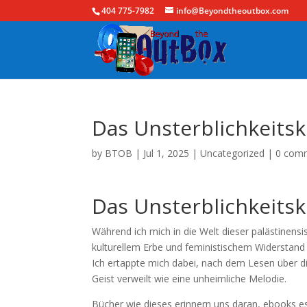
404 775-7982
info@Beyondtheoutbox.com
Das Unsterblichkeitsk
by
BTOB
|
Jul 1, 2025
|
Uncategorized
|
0 com
Das Unsterblichkeitsk
Während ich mich in die Welt dieser palästinens
kulturellem Erbe und feministischem Widerstand 
Ich ertappte mich dabei, nach dem Lesen über d
Geist verweilt wie eine unheimliche Melodie.
Bücher wie dieses erinnern uns daran, ebooks es