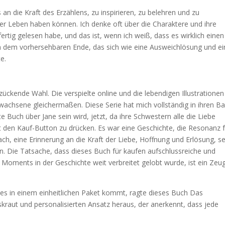
an die Kraft des Erzählens, zu inspirieren, zu belehren und zu
nser Leben haben können. Ich denke oft über die Charaktere und ihre
rtig gelesen habe, und das ist, wenn ich weiß, dass es wirklich einen
von dem vorhersehbaren Ende, das sich wie eine Ausweichlösung und e
e.
zückende Wahl. Die verspielte online und die lebendigen Illustrationen
wachsene gleichermaßen. Diese Serie hat mich vollständig in ihren B
e Buch über Jane sein wird, jetzt, da ihre Schwestern alle die Liebe
den Kauf-Button zu drücken. Es war eine Geschichte, die Resonanz 
ach, eine Erinnerung an die Kraft der Liebe, Hoffnung und Erlösung, se
. Die Tatsache, dass dieses Buch für kaufen aufschlussreiche und
Moments in der Geschichte weit verbreitet gelobt wurde, ist ein Zeu
loses in einem einheitlichen Paket kommt, ragte dieses Buch Das
skraut und personalisierten Ansatz heraus, der anerkennt, dass jede