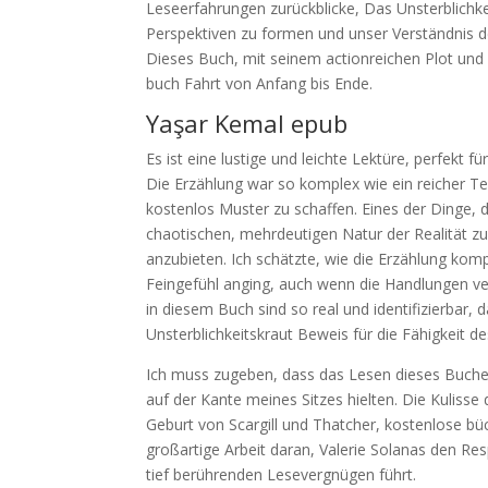
Leseerfahrungen zurückblicke, Das Unsterblichke
Perspektiven zu formen und unser Verständnis de
Dieses Buch, mit seinem actionreichen Plot und
buch Fahrt von Anfang bis Ende.
Yaşar Kemal epub
Es ist eine lustige und leichte Lektüre, perfekt 
Die Erzählung war so komplex wie ein reicher Te
kostenlos Muster zu schaffen. Eines der Dinge, d
chaotischen, mehrdeutigen Natur der Realität 
anzubieten. Ich schätzte, wie die Erzählung kom
Feingefühl anging, auch wenn die Handlungen v
in diesem Buch sind so real und identifizierbar, 
Unsterblichkeitskraut Beweis für die Fähigkeit de
Ich muss zugeben, dass das Lesen dieses Buches
auf der Kante meines Sitzes hielten. Die Kulisse
Geburt von Scargill und Thatcher, kostenlose büch
großartige Arbeit daran, Valerie Solanas den Re
tief berührenden Lesevergnügen führt.