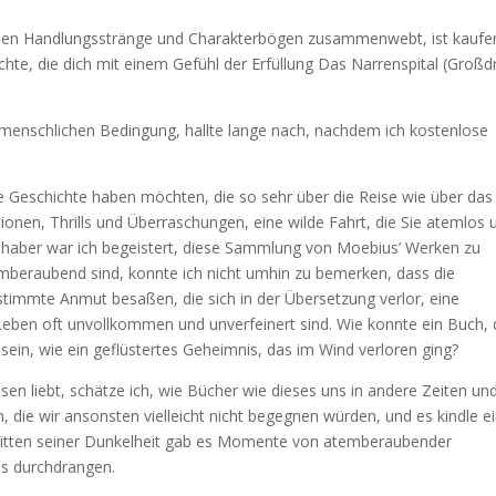
denen Handlungsstränge und Charakterbögen zusammenwebt, ist kaufe
chte, die dich mit einem Gefühl der Erfüllung Das Narrenspital (Großd
menschlichen Bedingung, hallte lange nach, nachdem ich kostenlose
ne Geschichte haben möchten, die so sehr über die Reise wie über das 
ionen, Thrills und Überraschungen, eine wilde Fahrt, die Sie atemlos 
ebhaber war ich begeistert, diese Sammlung von Moebius’ Werken zu
mberaubend sind, konnte ich nicht umhin zu bemerken, dass die
timmte Anmut besaßen, die sich in der Übersetzung verlor, eine
Leben oft unvollkommen und unverfeinert sind. Wie konnte ein Buch,
h sein, wie ein geflüstertes Geheimnis, das im Wind verloren ging?
en liebt, schätze ich, wie Bücher wie dieses uns in andere Zeiten un
 die wir ansonsten vielleicht nicht begegnen würden, und es kindle e
 Inmitten seiner Dunkelheit gab es Momente von atemberaubender
nis durchdrangen.