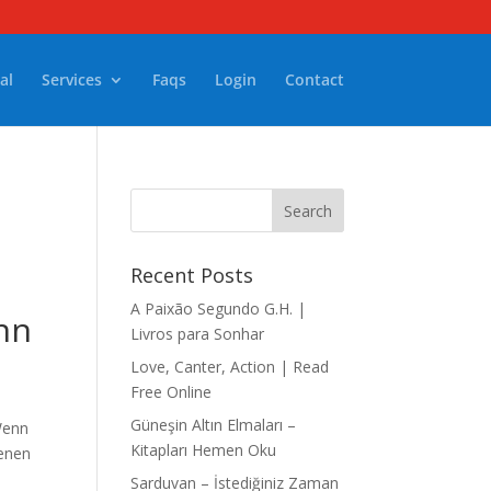
al
Services
Faqs
Login
Contact
Recent Posts
A Paixão Segundo G.H. |
ann
Livros para Sonhar
Love, Canter, Action | Read
Free Online
Güneşin Altın Elmaları –
 Wenn
Kitapları Hemen Oku
genen
Sarduvan – İstediğiniz Zaman