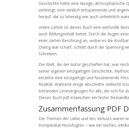
Geschichte hatte eine lässige, atmosphärische 
verbringt, eine wirklich entspannende und angen
herauf, die so lebendig wie auch unheimlich war
online Lehrer ist dieses Buch eine wertvolle Re
auch Bildungsinhalt bietet. Durch die Augen ein
einer zarten Berührung an, wobei es die Kostba
Dialog war scharf, schnitt durch die Spannung w
Schreiben.
Die Welt, die der Autor geschaffen hat, war reic
seiner eigenen einzigartigen Geschichte, Mythol
einzelne eine einzigartige und faszinierende Pers
Realität. Während einige Abschnitte vielleicht 
lohnenden Lesevergnügen für alle, die sich für 
Dieses Buch pdf inzwischen ein fester Bestandtei
Zusammenfassung PDF Das
Die Themen der Liebe und des Verlusts waren wie
Komplexität hinzufügten – wie ein reiches, intrika