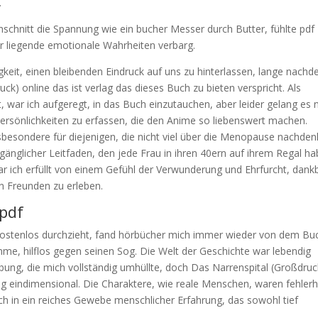
.
hschnitt die Spannung wie ein bucher Messer durch Butter, fühlte pdf
fer liegende emotionale Wahrheiten verbarg.
gkeit, einen bleibenden Eindruck auf uns zu hinterlassen, lange nach
ck) online das ist verlag das dieses Buch zu bieten verspricht. Als
, war ich aufgeregt, in das Buch einzutauchen, aber leider gelang es n
 Persönlichkeiten zu erfassen, die den Anime so liebenswert machen.
nsbesondere für diejenigen, die nicht viel über die Menopause nachden
 zugänglicher Leitfaden, den jede Frau in ihren 40ern auf ihrem Regal h
 war ich erfüllt von einem Gefühl der Verwunderung und Ehrfurcht, dank
en Freunden zu erleben.
 pdf
r kostenlos durchzieht, fand hörbücher mich immer wieder von dem Bu
me, hilflos gegen seinen Sog. Die Welt der Geschichte war lebendig
ng, die mich vollständig umhüllte, doch Das Narrenspital (Großdruc
ig eindimensional. Die Charaktere, wie reale Menschen, waren fehlerh
sich in ein reiches Gewebe menschlicher Erfahrung, das sowohl tief