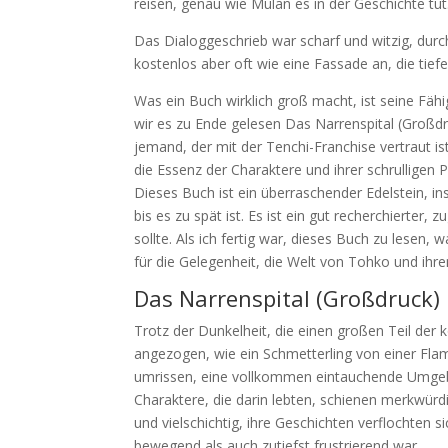
reisen, genau wie Mulan es in der Geschichte tut
Das Dialoggeschrieb war scharf und witzig, durc
kostenlos aber oft wie eine Fassade an, die tie
Was ein Buch wirklich groß macht, ist seine Fähi
wir es zu Ende gelesen Das Narrenspital (Großdru
jemand, der mit der Tenchi-Franchise vertraut ist
die Essenz der Charaktere und ihrer schrulligen
Dieses Buch ist ein überraschender Edelstein, i
bis es zu spät ist. Es ist ein gut recherchierter,
sollte. Als ich fertig war, dieses Buch zu lesen,
für die Gelegenheit, die Welt von Tohko und ihr
Das Narrenspital (Großdruck)
Trotz der Dunkelheit, die einen großen Teil de
angezogen, wie ein Schmetterling von einer Flam
umrissen, eine vollkommen eintauchende Umgebu
Charaktere, die darin lebten, schienen merkwürd
und vielschichtig, ihre Geschichten verflochten 
bewegend als auch zutiefst frustrierend war.