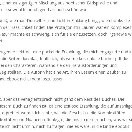
 einer einzigartigen Mischung aus poetischer Bildsprache und
f, die sowohl beunruhigend als auch schön war.
eiß, wie man Dunkelheit und Licht in Einklang bringt, wie ebooks die
n der Hässlichkeit findet. Die Protagonistin Lauren war ein komplexes
Natur machte es schwierig, sich für sie einzusetzen, doch irgendwie w
rt.
zeugende Lektüre, eine packende Erzählung, die mich engagierte und i
 die Seiten durchlas, fühlte ich, als würde kostenlose bücher pdf die
t bei den Charakteren, während sie den Herausforderungen und
eg stellten. Die Autorin hat eine Art, ihren Lesern einen Zauber zu
 und ebook nicht mehr loszulassen.
t, aber das verlag entsprach nicht ganz dem Rest des Buches. Die
iesem Buch zu finden ist, ist eine zeitlose Erzählung, die auf unzählig
terpretiert wurde. Ich liebte, wie die Geschichte die Komplexitäten
exitäten und Nuancen offenlegte, die uns zu dem machen, was wir si
te ich nicht umhin, mich zu fragen, wie es wäre, in die kindle ebooks