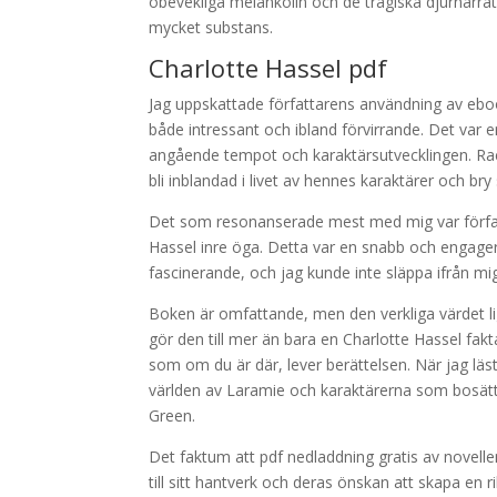
obevekliga melankolin och de tragiska djurnarrati
mycket substans.
Charlotte Hassel pdf
Jag uppskattade författarens användning av eboo
både intressant och ibland förvirrande. Det var 
angående tempot och karaktärsutvecklingen. Rachel
bli inblandad i livet av hennes karaktärer och b
Det som resonanserade mest med mig var författ
Hassel inre öga. Detta var en snabb och engagera
fascinerande, och jag kunde inte släppa ifrån mi
Boken är omfattande, men den verkliga värdet li
gör den till mer än bara en Charlotte Hassel fakta
som om du är där, lever berättelsen. När jag läs
världen av Laramie och karaktärerna som bosät
Green.
Det faktum att pdf nedladdning gratis av novellen
till sitt hantverk och deras önskan att skapa en r