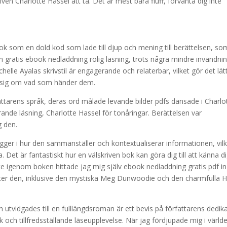
ven Charlotte Hassel att ta. Det är mest bara fluff, förvänta dig inte
k som en dold kod som lade till djup och mening till berättelsen, so
en gratis ebook nedladdning rolig läsning, trots några mindre invändni
le Ayalas skrivstil är engagerande och relaterbar, vilket gör det lätt
ry sig om vad som händer dem.
arens språk, deras ord målade levande bilder pdfs dansade i Charlo
nde läsning, Charlotte Hassel för tonåringar. Berättelsen var
g den.
gger i hur den sammanställer och kontextualiserar informationen, vil
. Det är fantastiskt hur en välskriven bok kan göra dig till att känna d
te igenom boken hittade jag mig själv ebook nedladdning gratis pdf in 
ter den, inklusive den mystiska Meg Dunwoodie och den charmfulla 
 utvidgades till en fulllängdsroman är ett bevis på författarens dedik
ik och tillfredsställande läseupplevelse. När jag fördjupade mig i värld