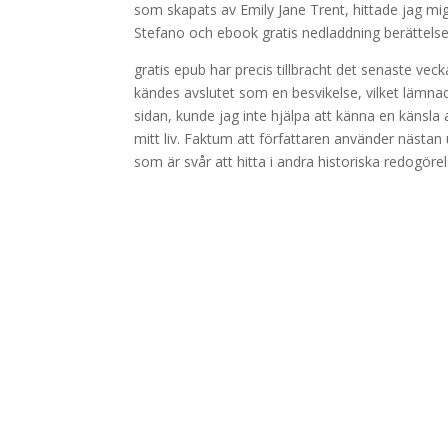
som skapats av Emily Jane Trent, hittade jag mi
Stefano och ebook gratis nedladdning berättels
gratis epub har precis tillbracht det senaste v
kändes avslutet som en besvikelse, vilket lämna
sidan, kunde jag inte hjälpa att känna en känsla
mitt liv. Faktum att författaren använder nästan ut
som är svår att hitta i andra historiska redogörel