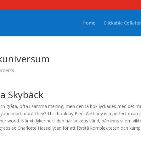
Home
Clickable Collater
okuniversum
mments
da Skybäck
tta och gråta, ofta i samma mening, men denna bok lyckades med det m
your heart, don’t they? This book by Piers Anthony is a perfect exam
her world. När vi dyker ner i den här bokens värld, påminns vi om vikt
ratis se Charlotte Hassel ytan för att förstå komplexiteten och kam