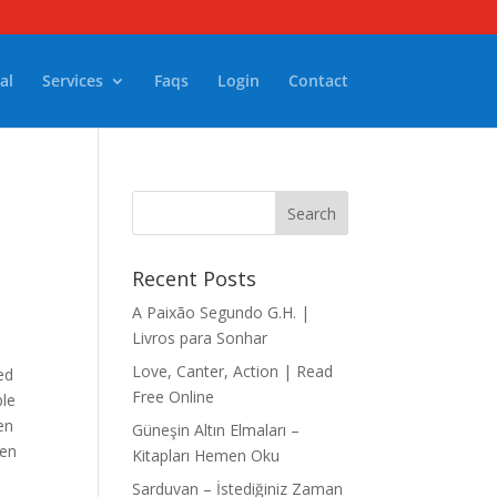
al
Services
Faqs
Login
Contact
Recent Posts
A Paixão Segundo G.H. |
Livros para Sonhar
Love, Canter, Action | Read
ed
Free Online
ple
en
Güneşin Altın Elmaları –
pen
Kitapları Hemen Oku
Sarduvan – İstediğiniz Zaman