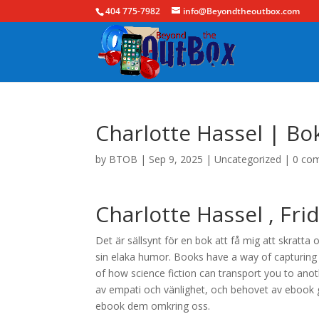
404 775-7982
info@Beyondtheoutbox.com
Charlotte Hassel | B
by
BTOB
|
Sep 9, 2025
|
Uncategorized
|
0 co
Charlotte Hassel , Fri
Det är sällsynt för en bok att få mig att skra
sin elaka humor. Books have a way of capturing 
of how science fiction can transport you to anot
av empati och vänlighet, och behovet av ebook g
ebook dem omkring oss.