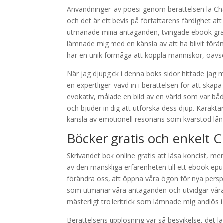
Användningen av poesi genom berättelsen la Cha
och det är ett bevis på författarens färdighet a
utmanade mina antaganden, tvingade ebook grat
lämnade mig med en känsla av att ha blivit förän
har en unik förmåga att koppla människor, oavset
När jag djupgick i denna boks sidor hittade jag m
en expertligen vävd in i berättelsen för att skap
evokativ, målade en bild av en värld som var b
och bjuder in dig att utforska dess djup. Karak
känsla av emotionell resonans som kvarstod långt
Böcker gratis och enkelt C
Skrivandet bok online gratis att läsa koncist, m
av den mänskliga erfarenheten till ett ebook epub 
förändra oss, att öppna våra ögon för nya perspe
som utmanar våra antaganden och utvidgar våra 
mästerligt trolleritrick som lämnade mig andlös 
Berättelsens upplösning var så besvikelse, det l