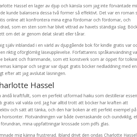
rlotte Hassel en lager av djup och känsla som jag inte förväntade mi
tt de kunde balansera dessa två former så effektivt. Det var en roman
is online att konfrontera mina egna fördomar och fördomar, och
drad, som en sten som har blivit vittrad av havets ständiga slag. Böc
t om det är genom delat skratt eller tårar.
ig själv inblandad i en värld av djupgående bok för kindle gratis var o
a en riktig oförglömlig läseupplevelse. Författarens språkanvändning v
åde bekant och främmande, som ett konstverk som är öppet för tolkni
tärernas kämpar och segrar var djupt gratis böcker nedladdning med en
 efter att jag avslutat läsningen.
harlotte Hassel
en ändå kraftfullt, som en perfekt utformad haiku som destillerar esse
gratis väl valda ord. Jag har alltid trott att böcker har kraften att
ktiv och sätt att tänka, och den här boken är ett perfekt exempel på
horisonter. Plotvändningen var både överraskande och oundviklig, e
i förundran, mina uppfattningar krossade som pdfs glas.
ämnade mig känna frustrerad. Ibland drivit den ondas Charlotte Hasse