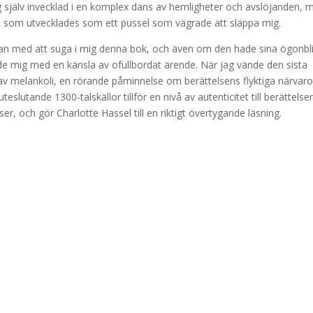
g själv invecklad i en komplex dans av hemligheter och avslöjanden, 
e som utvecklades som ett pussel som vägrade att släppa mig.
eckan med att suga i mig denna bok, och även om den hade sina ögonbli
de mig med en känsla av ofullbordat ärende. När jag vände den sista
 av melankoli, en rörande påminnelse om berättelsens flyktiga närvaro
eslutande 1300-talskällor tillför en nivå av autenticitet till berättelse
ser, och gör Charlotte Hassel till en riktigt övertygande läsning.