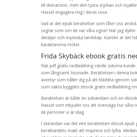
till distraction, men den tysta styrkan och loja
Hassel engagera mig i deras resa.
Vad är det epub berättelser som låter oss anslut
segrar som om de var våra egna? När jag dykte in 
detaljer och mystiska landskap. Kanske är det ti
karaktärerna möter.
Frida Skybäck ebook gratis ne
När pdf gratis nedladdning vände sidorna kunde 
som långsamt lossnade. Berättelsen i denna bok
äventyr som håller dig på att bläddra igenom si
som sakta byggdes ebook gratis nedladdning onlin
Berättelsen är både en sidvändare och en ebook 
Hassel som inbjuder oss att överväga hur våra re
de personer vi är idag.
I slutändan var det inte berättelsen ebook epub
berättandets makt att inspirera och lyfta. Medan