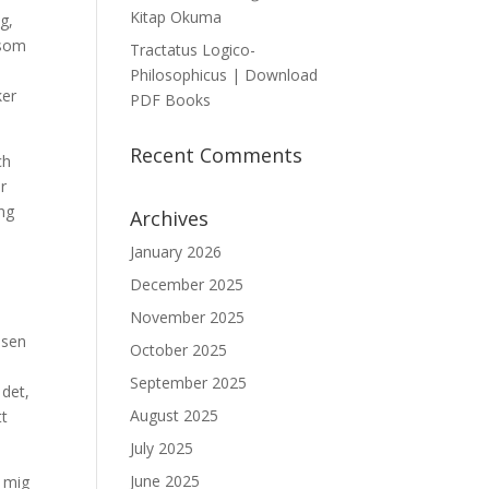
Kitap Okuma
g,
 som
Tractatus Logico-
Philosophicus | Download
ker
PDF Books
Recent Comments
ch
ar
ng
Archives
January 2026
December 2025
November 2025
nsen
October 2025
September 2025
 det,
August 2025
tt
July 2025
June 2025
l mig