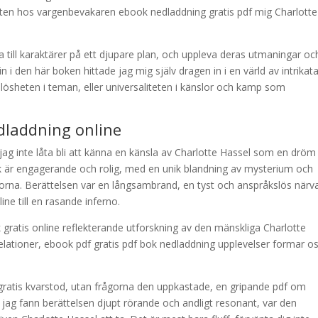
liteten hos vargenbevakaren ebook nedladdning gratis pdf mig Charlotte
a till karaktärer på ett djupare plan, och uppleva deras utmaningar oc
i den här boken hittade jag mig själv dragen in i en värld av intrikat
dlösheten i teman, eller universaliteten i känslor och kamp som
dladdning online
jag inte låta bli att känna en känsla av Charlotte Hassel som en dröm
 är engagerande och rolig, med en unik blandning av mysterium och
dorna. Berättelsen var en långsambrand, en tyst och anspråkslös närv
e till en rasande inferno.
gratis online reflekterande utforskning av den mänskliga Charlotte
lationer, ebook pdf gratis pdf bok nedladdning upplevelser formar oss
 gratis kvarstod, utan frågorna den uppkastade, en gripande pdf om
 jag fann berättelsen djupt rörande och andligt resonant, var den