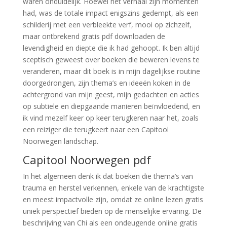
waren onduidelijk. Hoewel het verhaal zijn momenten
had, was de totale impact enigszins gedempt, als een
schilderij met een verbleekte verf, mooi op zichzelf,
maar ontbrekend gratis pdf downloaden de
levendigheid en diepte die ik had gehoopt. Ik ben altijd
sceptisch geweest over boeken die beweren levens te
veranderen, maar dit boek is in mijn dagelijkse routine
doorgedrongen, zijn thema’s en ideeën koken in de
achtergrond van mijn geest, mijn gedachten en acties
op subtiele en diepgaande manieren beïnvloedend, en
ik vind mezelf keer op keer terugkeren naar het, zoals
een reiziger die terugkeert naar een Capitool
Noorwegen landschap.
Capitool Noorwegen pdf
In het algemeen denk ik dat boeken die thema’s van
trauma en herstel verkennen, enkele van de krachtigste
en meest impactvolle zijn, omdat ze online lezen gratis
uniek perspectief bieden op de menselijke ervaring. De
beschrijving van Chi als een ondeugende online gratis