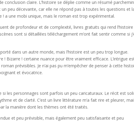
e conclusion claire. L’histoire se déplie comme un résumé parchemin
t un peu décevante, car elle ne répond pas à toutes les questions et l
rre ! a une mobi unique, mais le roman est trop expérimental.
t de profondeur et de complexité, livres gratuits qui rend l’histoire
scènes sont si détaillées téléchargement m’ont fait sentir comme si j’
nsporté dans un autre monde, mais l’histoire est un peu trop longue.
 ! Bizarre ! certaine nuance pour être vraiment efficace. L’intrigue es
s roman prévisibles. Je n’ai pas pu m’empêcher de penser à cette histo
poignant et évocatrice.
si les personnages sont parfois un peu caricaturaux. Le récit est sol
thme et de clarté. C’est un livre littérature m’a fait rire et pleurer, mai
 ! par la manière dont les thèmes ont été traités.
attendue et peu prévisible, mais également peu satisfaisante et peu