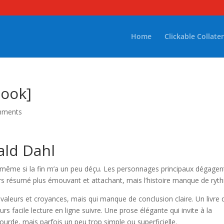
Home
Clickable Collater
-Book]
mments
oald Dahl
r, même si la fin m’a un peu déçu. Les personnages principaux dégagen
urs résumé plus émouvant et attachant, mais l’histoire manque de ryt
 valeurs et croyances, mais qui manque de conclusion claire. Un livre 
urs facile lecture en ligne suivre. Une prose élégante qui invite à la
ourde, mais parfois un peu trop simple ou superficielle.