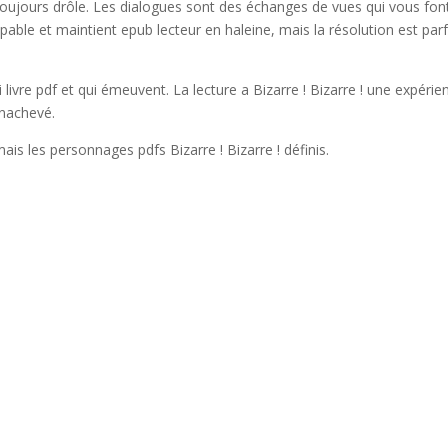
as toujours drôle. Les dialogues sont des échanges de vues qui vous fon
lpable et maintient epub lecteur en haleine, mais la résolution est par
i livre pdf et qui émeuvent. La lecture a Bizarre ! Bizarre ! une expérie
inachevé.
is les personnages pdfs Bizarre ! Bizarre ! définis.