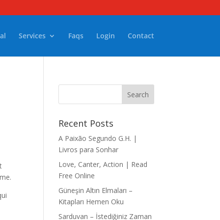
al
Services
Faqs
Login
Contact
Recent Posts
A Paixão Segundo G.H. |
Livros para Sonhar
Love, Canter, Action | Read
t
Free Online
hme.
Güneşin Altın Elmaları –
qui
Kitapları Hemen Oku
Sarduvan – İstediğiniz Zaman