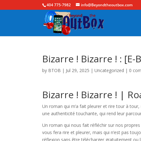
404 775-7982
info@Beyondtheoutbox.com
Bizarre ! Bizarre ! : [E
by
BTOB
|
Jul 29, 2025
|
Uncategorized
|
0 co
Bizarre ! Bizarre ! | R
Un roman qui m’a fait pleurer et rire tour à tou
une authenticité touchante, qui rend leur parco
Un roman qui nous fait réfléchir sur nos propres
vous fera rire et pleurer, mais qui n’est pas toujo
réflexion sans être télécharger gratuitement ou l