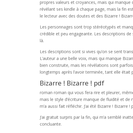
propres valeurs et croyances, mais qui manque d
révélant ses kindle à chaque page, mais la fin es
le lecteur avec des doutes et des Bizarre ! Biza
Les personnages sont trop stéréotypés et manquen
crédible et peu engageante. Les descriptions de 
là.
Les descriptions sont si vives qu’on se sent tra
L’auteur a une belle voix, mais qui manque Bizarre
bien construite, mais les révélations sont parfoi
longtemps après l’avoir terminée, tant elle était 
Bizarre ! Bizarre ! pdf
roman roman qui vous fera rire et pleurer, même 
mais le style d’écriture manque de fluidité et de ry
m’a aussi fait réfléchir. J’ai été Bizarre ! Bizarre
J’ai gratuit surpris par la fin, qui m’a semblé in
concluante.