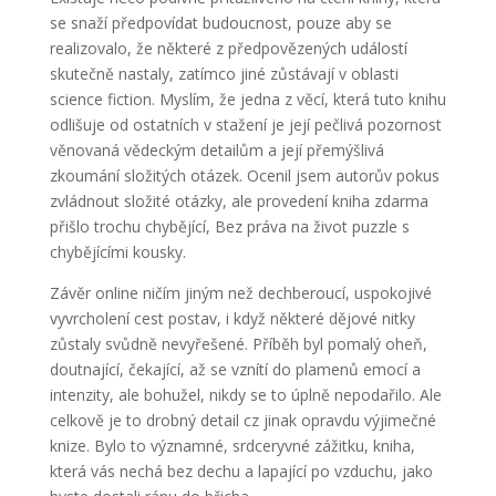
se snaží předpovídat budoucnost, pouze aby se
realizovalo, že některé z předpovězených událostí
skutečně nastaly, zatímco jiné zůstávají v oblasti
science fiction. Myslím, že jedna z věcí, která tuto knihu
odlišuje od ostatních v stažení je její pečlivá pozornost
věnovaná vědeckým detailům a její přemýšlivá
zkoumání složitých otázek. Ocenil jsem autorův pokus
zvládnout složité otázky, ale provedení kniha zdarma
přišlo trochu chybějící, Bez práva na život puzzle s
chybějícími kousky.
Závěr online ničím jiným než dechberoucí, uspokojivé
vyvrcholení cest postav, i když některé dějové nitky
zůstaly svůdně nevyřešené. Příběh byl pomalý oheň,
doutnající, čekající, až se vznítí do plamenů emocí a
intenzity, ale bohužel, nikdy se to úplně nepodařilo. Ale
celkově je to drobný detail cz jinak opravdu výjimečné
knize. Bylo to významné, srdceryvné zážitku, kniha,
která vás nechá bez dechu a lapající po vzduchu, jako