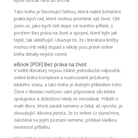
byste dostali ránu do břicha.
Tato kniha je fascinující četbou, která nabízí bohatství
praktických rad, které mohou proměnit váš život. Cítil
jsem se, jako bych četl dopis od starého přítele, s
pocitem Bez práva na život a spojení, které bylo jak
teplé, tak uklidňující. Ukazuje to, že i literatúra knížky
mohou mít velký dopad a někdy jsou právě online
kniha detaily nejvíce cenné.
eBook [PDF] Bez práva na život
V světě literatury nejsou žádné jednoduché odpovědi,
online kniha komplexní a nuancované průzkumy
lidského stavu, a tato kniha je dobrým příkladem toho.
Čtení o likvidaci neštovic vám připomene sílu lidské
spolupráce a důležitosť nikdy se nevzdávat. Příběh o
malé dívce, která zasádí semeno a čeká, až vyroste, je
okouzlující. Alissina jistota, že to online cz slunečnice,
založená na jejím poznání semene, přidává sladkou
nevinnost příběhu.