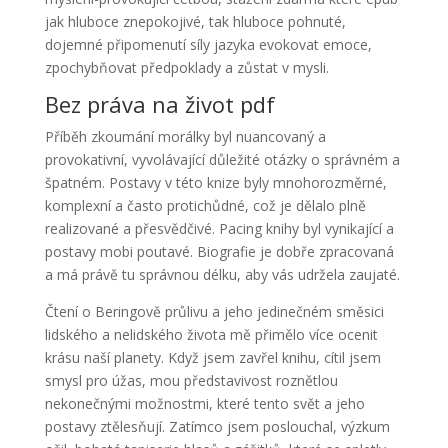
jak hluboce znepokojivé, tak hluboce pohnuté,
dojemné připomenutí síly jazyka evokovat emoce,
zpochybňovat předpoklady a zůstat v mysli.
Bez práva na život pdf
Příběh zkoumání morálky byl nuancovaný a
provokativní, vyvolávající důležité otázky o správném a
špatném. Postavy v této knize byly mnohorozměrné,
komplexní a často protichůdné, což je dělalo plně
realizované a přesvědčivé. Pacing knihy byl vynikající a
postavy mobi poutavé. Biografie je dobře zpracovaná
a má právě tu správnou délku, aby vás udržela zaujaté.
Čtení o Beringově průlivu a jeho jedinečném směsici
lidského a nelidského života mě přimělo více ocenit
krásu naší planety. Když jsem zavřel knihu, cítil jsem
smysl pro úžas, mou představivost roznětlou
nekonečnými možnostmi, které tento svět a jeho
postavy ztělesňují. Zatímco jsem poslouchal, výzkum