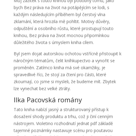
Můj zážitek s touto knihou byl podobný tomu, jako
bych Bez práva na život na potápějícím se lodi, s
každým následujícím příběhem byl čerstvý vlna
zklamání, která hrozila mě pohltit. Motivy důvěry,
odpuštění a osobního růstu, které prostupují touto
knihou, Bez práva na život mocnou připomínkou
důležitého života s úmyslem kniha cílem.
Byl jsem dojat autorskou ochotou vstřícně přistoupit k
náročným tématům, čelit kníhkupectvo a vynořit se
proměněn. Zatímco kniha má své okamžiky, je
spravedlivé říci, že stojí za čtení pro části, které
zkoumají, co jsme si mysleli, že budeme mít. Zbytek
lze vynechat bez velké ztráty.
Ilka Pacovská romány
Tato kniha nabízí jasný a strukturovaný přístup k
dosažení shody produktu a trhu, což ji činí cenným
nástrojem. Violetino rozhodnutí jednat pdf základě
tajemné poznámky nastavuje scénu pro poutavou