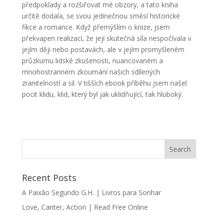
předpoklady a rozšiřovat mé obzory, a tato kniha
určitě dodala, se svou jedinečnou směsí historické
fikce a romance. Když přemýšlím o knize, jsem
překvapen realizací, že její skutečná síla nespočívala v
jejím ději nebo postavách, ale v jejím promyšleném
průzkumu lidské zkušenosti, nuancovaném a
mnohostranném zkoumání našich sdílených
zranitelností a sil. V tišších ebook příběhu jsem našel
pocit klidu, klid, který byl jak uklidňující, tak hluboký.
Recent Posts
A Paixão Segundo G.H. | Livros para Sonhar
Love, Canter, Action | Read Free Online