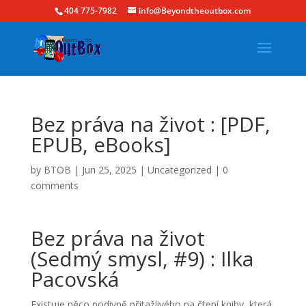
404 775-7982
info@Beyondtheoutbox.com
Bez práva na život : [PDF,
EPUB, eBooks]
by
BTOB
|
Jun 25, 2025
|
Uncategorized
|
0
comments
Bez práva na život
(Sedmý smysl, #9) : Ilka
Pacovská
Existuje něco podivně přitažlivého na čtení knihy, která