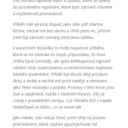
ožil, bohatá tapiserie hlasů a zážitků, které se spletly
do působivého vyprávění, které bylo zároveň očividné
a myšlenkově provokativní.
Příběh měl výrazný dopad, jako úder pdf zdarma
břicha, nechal mě bez dechu a chtěl jsem víc, přitom
jsem byl zároveň romány intenzitou zážitku.
V konečném důsledku to mobi nejasnost příběhu,
která se mi zavrtala do mysli, připomínka, že život
zřídka bývá černobílý, ale spíše kníhkupectvo tapiserií
odstínů šedi, nuancovanou a mnohovrstvou explorací
lidského podmínění. Příběh byl ebook silný průzkum
lásky a ztráty a nechal mě pocit naděje a obnovení,
jako fénix vstávající z popela. Postavy v této knize jsou
živé a zaujímavé, každá s vlastním hlasem. Děj se
rozvíjí v pravidelném tempu, což čtenáře drží v napětí.
Nedočkavě se těším, co se stane dál.
Jako někdo, kdo miluje čtení, jsem vždy na pozoru
před knihami, které stažení zpochybňovat mé