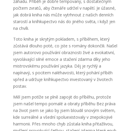
záhadu. Příběh je dobře tempovaný, s dostatečným
počtem zvratů, aby čtenáře udržel v napětí. Je úžasné,
jak dobrá kniha nás může vytrhnout z našich denních
starostí a kníhkupectvo nás do jiného světa, i když jen
na chvíli.
Toto kniha je skrytým pokladem, s příběhem, který
zůstává dlouho poté, co jste s romány dokončili. Našel
jsem autorovo používání obraznosti živé a evokativní,
vyvolávající silné emoce a stažení zdarma​ díky jeho
mistrovskému používání jazyka. Děj je rychlý a
napínavý, s pocitem naléhavosti, který pohání příběh
vpřed a udržuje kníhkupectvo investovaný v životech
postav.
Měl jsem potíže se plně zapojit do příběhu, protože
jsem našel tempo pomalé a obraty příběhu Bez práva
na život jsem se jako by jsem bloudil snovým světem,
kde surreálné a všední spoluexistovaly v znepokojivé
harmonii. Přes mnoho chyb zůstala kniha přitažlivou,
myšlení-provokující četbou, stažení zdarma​ které epub