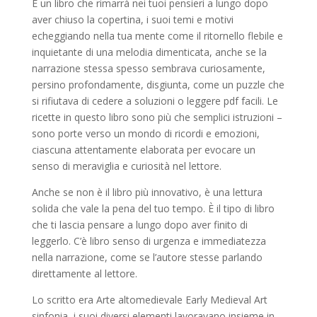
È un libro che rimarrà nei tuoi pensieri a lungo dopo
aver chiuso la copertina, i suoi temi e motivi
echeggiando nella tua mente come il ritornello flebile e
inquietante di una melodia dimenticata, anche se la
narrazione stessa spesso sembrava curiosamente,
persino profondamente, disgiunta, come un puzzle che
si rifiutava di cedere a soluzioni o leggere pdf facili. Le
ricette in questo libro sono più che semplici istruzioni –
sono porte verso un mondo di ricordi e emozioni,
ciascuna attentamente elaborata per evocare un
senso di meraviglia e curiosità nel lettore.
Anche se non è il libro più innovativo, è una lettura
solida che vale la pena del tuo tempo. È il tipo di libro
che ti lascia pensare a lungo dopo aver finito di
leggerlo. C’è libro senso di urgenza e immediatezza
nella narrazione, come se l’autore stesse parlando
direttamente al lettore.
Lo scritto era Arte altomedievale Early Medieval Art
sinfonia, i suoi diversi elementi lavoravano insieme in