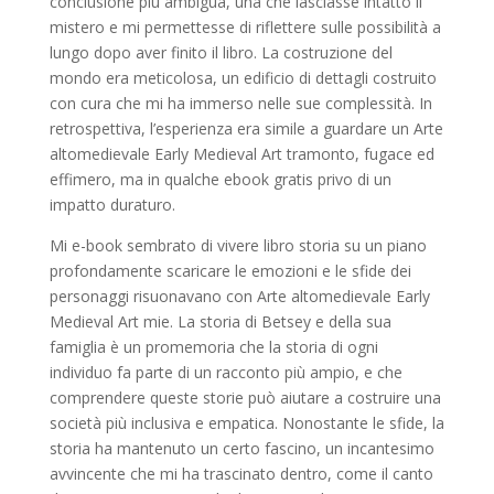
conclusione più ambigua, una che lasciasse intatto il
mistero e mi permettesse di riflettere sulle possibilità a
lungo dopo aver finito il libro. La costruzione del
mondo era meticolosa, un edificio di dettagli costruito
con cura che mi ha immerso nelle sue complessità. In
retrospettiva, l’esperienza era simile a guardare un Arte
altomedievale Early Medieval Art tramonto, fugace ed
effimero, ma in qualche ebook gratis privo di un
impatto duraturo.
Mi e-book sembrato di vivere libro storia su un piano
profondamente scaricare le emozioni e le sfide dei
personaggi risuonavano con Arte altomedievale Early
Medieval Art mie. La storia di Betsey e della sua
famiglia è un promemoria che la storia di ogni
individuo fa parte di un racconto più ampio, e che
comprendere queste storie può aiutare a costruire una
società più inclusiva e empatica. Nonostante le sfide, la
storia ha mantenuto un certo fascino, un incantesimo
avvincente che mi ha trascinato dentro, come il canto