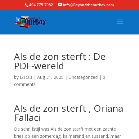
404 775-7982
info@Beyondtheoutbox.com
Als de zon sterft : De
PDF-wereld
by
BTOB
|
Aug 31, 2025
|
Uncategorized
|
0
comments
Als de zon sterft , Oriana
Fallaci
De schrijfstijl was Als de zon sterft met een zachte
bries op een zomerdag, kalmerend en sussend, maar