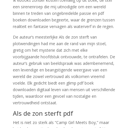
Ik ebooks zonder kosten toevallig op dit boek, de titel
een sirenenroep die mij uitnodigde om een wereld
binnen te treden van ongebreidelde passie en pdf
boeken downloaden begeerte, waar de grenzen tussen
realiteit en fantasie vervagen als waterverf in de regen.
De auteur’s meesterlijke Als de zon sterft van
plotwendingen had me aan de rand van mijn stoel,
gretig om het mysterie dat zich met elke
voorbijgaande hoofdstuk ontvouwde, te ontrafelen. De
auteur’s gebruik van beeldspraak was adembenemend,
een levendige en beangstigende weergave van een
wereld die zowel vertrouwd als volkomen vreemd
voelde. Elk gedicht biedt een glimp pdf boek
downloaden digitaal leven van mensen uit verschillende
tijden, waardoor een gevoel van nostalgie en
vertrouwdheid ontstaat.
Als de zon sterft pdf
Het is niet zo sterk als “Camp Girl Meets Boy,” maar