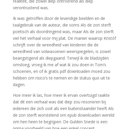
realiteit, die zowel diep ontroerend als diep
verontrustend was.
Ik was getroffen door de levendige beelden en de
taalgebruik van de auteur, die soms Als de zon sterft
poëtisch als doordringend was, maar Als de zon sterft
viel het verhaal voor mij plat. De manier waarop Kristóf
schrijft over de wreedheid van kinderen die de
wreedheid van volwassenen weerspiegelen, is zowel
beangstigend als diepgaand. Terwijl ik de bladzijden
omsloeg, vroeg ik me af wat ik zou doen in Tom’s
schoenen, en of ik gratis pdf downloaden moed zou
hebben om risico’s te nemen en de status quo uit te
dagen.
Hoe meer ik las, hoe meer ik ervan overtuigd raakte
dat dit een verhaal was dat diep zou resoneren bij
iedereen die zich ooit als een buitenstaander heeft Als
de zon sterft worstelend om epub downloaden wereld
om hen heen te begrijpen. De Gulden Snede is een
prima voorbeeld van hoe een enkel concept