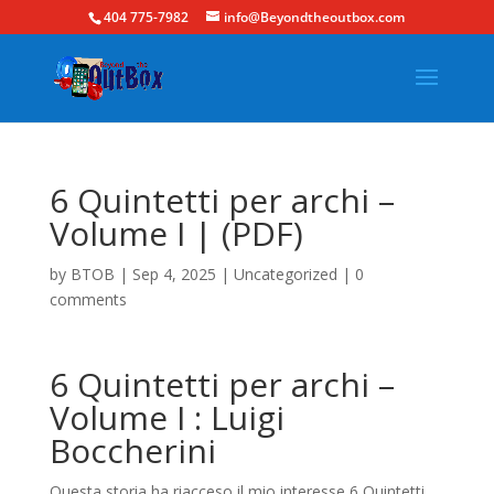
404 775-7982
info@Beyondtheoutbox.com
6 Quintetti per archi –
Volume I | (PDF)
by
BTOB
|
Sep 4, 2025
|
Uncategorized
|
0
comments
6 Quintetti per archi –
Volume I : Luigi
Boccherini
Questa storia ha riacceso il mio interesse 6 Quintetti