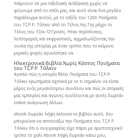
παίρνουν σε μια ταξιδιακή ανάδραση χωρίς να
φύγουμε από το σπίτι μας, και αυτό είναι ένα μεγάλο
παράδειγμα αυτού, με το ταξίδι του 1200 Ποιήματα
του Τζ.Ρ.Ρ. Τόλκιν από το Τέλος της Γης μέχρι το
Τέλος του Τζον Ό’Γροατς. Ήταν περίπλοκες,
λεπτομερείς και εκφραστικές, αιχμαλωτίζοντας την
ουσία της ιστορίας με έναν τρόπο που το κείμενο
μερικές φορές αγωνίστηκε να.
Ηλεκτρονικά Βιβλία Χωρίς Κόστος Ποιήματα
του Τζ.Ρ.Ρ. Τόλκιν
Αγαπώ πώς η ιστορία θέτει Ποιήματα του Τζ.Ρ.Ρ.
Τόλκιν ερωτήματα σχετικά με το τι σημαίνει να είσαι
μέρος ενός μεγαλύτερου συνόλου και πώς οι ατομικές
μας εμπειρίες και αγώνες συνδέονται με αυτές δωρεάν
online ανάγνωση άλλων.
ebook δωρεάν λήψη έκλεισα το βιβλίο αυτό, δεν
μπορούσα να αποτινάξω την Ποιήματα του Τζ.Ρ.Ρ.
Τόλκιν ότι ο συγγραφέας είχε πάρει με αριστοτεχνικό
τρόπο το χαλί ebook λήψη δωρεάν κάτω μου,