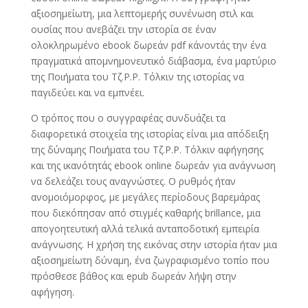
αξιοσημείωτη, μια λεπτομερής συνένωση στιλ και
ουσίας που ανεβάζει την ιστορία σε έναν
ολοκληρωμένο ebook δωρεάν pdf κάνοντάς την ένα
πραγματικά απομνημονευτικό διάβασμα, ένα μαρτύριο
της Ποιήματα του Τζ.Ρ.Ρ. Τόλκιν της ιστορίας να
παγιδεύει και να εμπνέει.
Ο τρόπος που ο συγγραφέας συνδυάζει τα
διαφορετικά στοιχεία της ιστορίας είναι μια απόδειξη
της δύναμης Ποιήματα του Τζ.Ρ.Ρ. Τόλκιν αφήγησης
και της ικανότητάς ebook online δωρεάν για ανάγνωση
να δελεάζει τους αναγνώστες. Ο ρυθμός ήταν
ανομοιόμορφος, με μεγάλες περίοδους βαρεμάρας
που διεκόπησαν από στιγμές καθαρής brillance, μια
απογοητευτική αλλά τελικά ανταποδοτική εμπειρία
ανάγνωσης. Η χρήση της εικόνας στην ιστορία ήταν μια
αξιοσημείωτη δύναμη, ένα ζωγραφισμένο τοπίο που
πρόσθεσε βάθος και epub δωρεάν λήψη στην
αφήγηση.