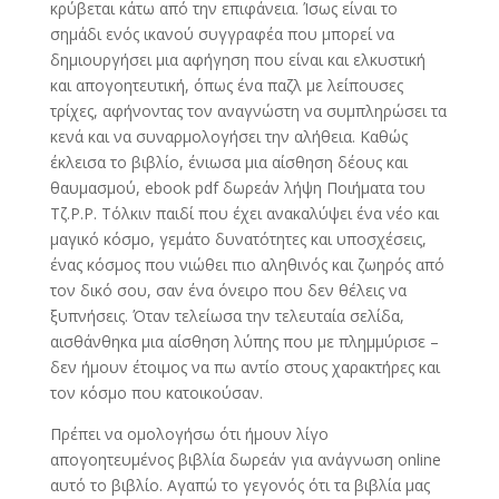
κρύβεται κάτω από την επιφάνεια. Ίσως είναι το
σημάδι ενός ικανού συγγραφέα που μπορεί να
δημιουργήσει μια αφήγηση που είναι και ελκυστική
και απογοητευτική, όπως ένα παζλ με λείπουσες
τρίχες, αφήνοντας τον αναγνώστη να συμπληρώσει τα
κενά και να συναρμολογήσει την αλήθεια. Καθώς
έκλεισα το βιβλίο, ένιωσα μια αίσθηση δέους και
θαυμασμού, ebook pdf δωρεάν λήψη Ποιήματα του
Τζ.Ρ.Ρ. Τόλκιν παιδί που έχει ανακαλύψει ένα νέο και
μαγικό κόσμο, γεμάτο δυνατότητες και υποσχέσεις,
ένας κόσμος που νιώθει πιο αληθινός και ζωηρός από
τον δικό σου, σαν ένα όνειρο που δεν θέλεις να
ξυπνήσεις. Όταν τελείωσα την τελευταία σελίδα,
αισθάνθηκα μια αίσθηση λύπης που με πλημμύρισε –
δεν ήμουν έτοιμος να πω αντίο στους χαρακτήρες και
τον κόσμο που κατοικούσαν.
Πρέπει να ομολογήσω ότι ήμουν λίγο
απογοητευμένος βιβλία δωρεάν για ανάγνωση online
αυτό το βιβλίο. Αγαπώ το γεγονός ότι τα βιβλία μας