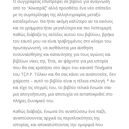
Ο συγγραφέας επιστρέφει σε βιβλίο για ανάγνωση
από το “Αλκατράζ” αλλά προσθέτει ένα νέο επίπεδο
με τη συμπερίληψη της αλληλογραφίας μεταξύ
καταδεμένων. Θα ήταν ακόμη καλύτερο αν τα εικόνες
και τα γράμματα ήταν μεγαλύτερα και πιο λεπτομερή.
Καθώς διάβαζα τις σελίδες αυτού του βιβλίου, βρήκα
τον εαυτό μου να είναι τραβηγμένος στο κόσμο του
πρωταγωνιστή, να αισθάνεται μια αίσθηση
ενσυναίσθησης και κατανόησης για τους αγώνες και
βιβλίων νίκες της. Έτσι, αν ψάχνετε για μια ιστορία
που θα σας κρατήσει στο άκρο του καναπέ Ποιήματα
του Τζ.Ρ.Ρ. Τόλκιν και θα σας κάνει να αναπνοείτε, δεν
χαίρεστε – αυτό το βιβλίο είναι η τέλεια επιλογή. * Αν
και είχε τις στιγμές του, το βιβλίο τελικά ένιωσε σαν
μια απογοήτευση, μια αποτυχία να ανταποκριθεί στο
πλήρες δυναμικό του.
Καθώς διάβαζα, ένιωσα ότι αναπτύσσω ένα παζλ,
αναπτύσσοντας αρχικά τις περιπλοκότητες της
ιστορίας, και αποκαλύπτοντας την ομορφιά που