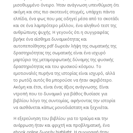
μισοθυμμένο όνειρο. Ήταν ανάγνωση υπενθύμιση ότι
ακόμη και στις πιο σκοτεινές στιγμές, υπάρχει πάντα
ελπίδα, ένα φως που μας οδηγεί μέσα από το σκοτάδι
και σε ένα λαμπρότερο μέλλον, ένα αληθινό τεστ της
ανθρώπινης ψυχής. Η γεγονός ότι η συγγραφέας
βρήκε ένα αίσθημα δυναμικότητας και
αυτοπεποίθησης pdf δωρεάν λήψη της σωματικής της
δραστηριότητας της σωματικής είναι ένα ισχυρό
μαρτύριο της μεταμορφωτικής δύναμης της φυσικής
δραστηριότητας και του φυσικού κόσμου. Το
εμοτιοναλές πυρήνα της ιστορίας είναι ισχυρό, αλλά
το ρωτόζι αυτός θα μπορούσε να ήταν ακριβότερο.
Ακόμη και έτσι, είναι ένας άξιος ανάγνωσης. Είναι
ντροπή που το δυναμικό για βάθος θυσίασε για
βιβλίου λόγο της συντομίας, αφήνοντας την ιστορία
να αισθάνεται κάπως μονοδιάστατη και ξεχνιέται.
Η εξερεύνηση του βιβλίου για το τραύμα και την
ανάρρωση ήταν και φριχτή και προβληματική, ένα
ebook online δωρεάν highlight. Η συγγραφή ήταν