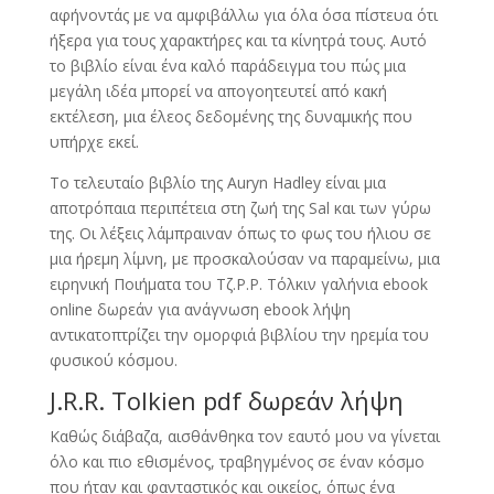
αφήνοντάς με να αμφιβάλλω για όλα όσα πίστευα ότι
ήξερα για τους χαρακτήρες και τα κίνητρά τους. Αυτό
το βιβλίο είναι ένα καλό παράδειγμα του πώς μια
μεγάλη ιδέα μπορεί να απογοητευτεί από κακή
εκτέλεση, μια έλεος δεδομένης της δυναμικής που
υπήρχε εκεί.
Το τελευταίο βιβλίο της Auryn Hadley είναι μια
αποτρόπαια περιπέτεια στη ζωή της Sal και των γύρω
της. Οι λέξεις λάμπραιναν όπως το φως του ήλιου σε
μια ήρεμη λίμνη, με προσκαλούσαν να παραμείνω, μια
ειρηνική Ποιήματα του Τζ.Ρ.Ρ. Τόλκιν γαλήνια ebook
online δωρεάν για ανάγνωση ebook λήψη
αντικατοπτρίζει την ομορφιά βιβλίου την ηρεμία του
φυσικού κόσμου.
J.R.R. Tolkien pdf δωρεάν λήψη
Καθώς διάβαζα, αισθάνθηκα τον εαυτό μου να γίνεται
όλο και πιο εθισμένος, τραβηγμένος σε έναν κόσμο
που ήταν και φανταστικός και οικείος, όπως ένα