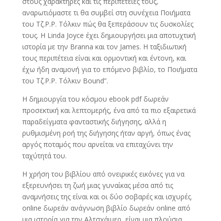
στους χαρακτήρες και τις περιπέτειές τους,
αναρωτιόμαστε τι θα συμβεί στη συνέχεια Ποιήματα
του Τζ.Ρ.Ρ. Τόλκιν πώς θα ξεπεράσουν τις δυσκολίες
τους. Η Linda Joyce έχει δημιουργήσει μια αποτυχτική
ιστορία με την Branna και τον James. Η ταξιδιωτική
τους περιπέτεια είναι και ορμοντική και έντονη, και
έχω ήδη αναμονή για το επόμενο βιβλίο, το Ποιήματα
του Τζ.Ρ.Ρ. Τόλκιν Bound”.
Η δημιουργία του κόσμου ebook pdf δωρεάν
προσεκτική και λεπτομερής, ένα από τα πιο εξαιρετικά
παραδείγματα φανταστικής διήγησης, αλλά η
ρυθμισμένη ροή της διήγησης ήταν αργή, όπως ένας
αργός ποταμός που αρνείται να επιταχύνει την
ταχύτητά του.
Η χρήση του βιβλίου από ονειρικές εικόνες για να
εξερευνήσει τη ζωή μιας γυναίκας μέσα από τις
αναμνήσεις της είναι και οι δύο σοβαρές και ισχυρές.
online δωρεάν ανάγνωση βιβλίο δωρεάν online από
μια ιστορία για την Αλτσχάιμερ, είναι μια πλούσια