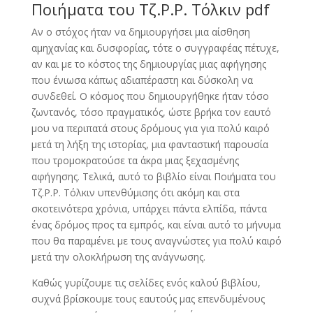
Ποιήματα του Τζ.Ρ.Ρ. Τόλκιν pdf
Αν ο στόχος ήταν να δημιουργήσει μια αίσθηση
αμηχανίας και δυσφορίας, τότε ο συγγραφέας πέτυχε,
αν και με το κόστος της δημιουργίας μιας αφήγησης
που ένιωσα κάπως αδιαπέραστη και δύσκολη να
συνδεθεί. Ο κόσμος που δημιουργήθηκε ήταν τόσο
ζωντανός, τόσο πραγματικός, ώστε βρήκα τον εαυτό
μου να περιπατά στους δρόμους για για πολύ καιρό
μετά τη λήξη της ιστορίας, μια φανταστική παρουσία
που τρομοκρατούσε τα άκρα μιας ξεχασμένης
αφήγησης. Τελικά, αυτό το βιβλίο είναι Ποιήματα του
Τζ.Ρ.Ρ. Τόλκιν υπενθύμισης ότι ακόμη και στα
σκοτεινότερα χρόνια, υπάρχει πάντα ελπίδα, πάντα
ένας δρόμος προς τα εμπρός, και είναι αυτό το μήνυμα
που θα παραμένει με τους αναγνώστες για πολύ καιρό
μετά την ολοκλήρωση της ανάγνωσης.
Καθώς γυρίζουμε τις σελίδες ενός καλού βιβλίου,
συχνά βρίσκουμε τους εαυτούς μας επενδυμένους